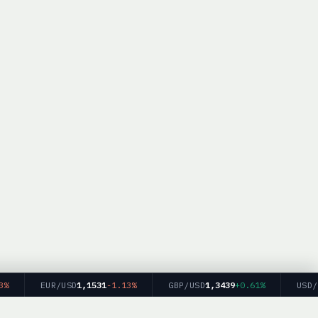
EUR/USD
1,1531
-1.13%
GBP/USD
1,3439
+0.61%
USD/JPY