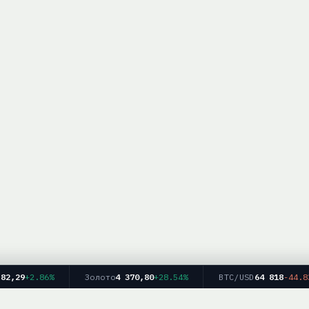
29
+2.86%
Золото
4 370,80
+28.54%
BTC/USD
64 818
-44.83%