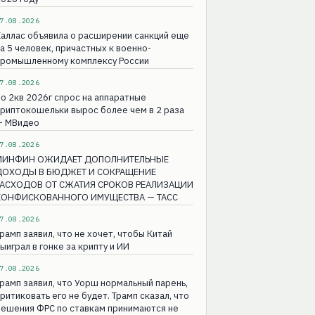
7.08.2026
аллас объявила о расширении санкций еще
а 5 человек, причастных к военно-
промышленному комплексу России
7.08.2026
о 2кв 2026г спрос на аппаратные
риптокошельки вырос более чем в 2 раза
— МВидео
7.08.2026
МИНФИН ОЖИДАЕТ ДОПОЛНИТЕЛЬНЫЕ
ДОХОДЫ В БЮДЖЕТ И СОКРАЩЕНИЕ
РАСХОДОВ ОТ СЖАТИЯ СРОКОВ РЕАЛИЗАЦИИ
КОНФИСКОВАННОГО ИМУЩЕСТВА — ТАСС
7.08.2026
рамп заявил, что не хочет, чтобы Китай
ыиграл в гонке за крипту и ИИ
7.08.2026
рамп заявил, что Уорш нормальный парень,
ритиковать его не будет. Трамп сказал, что
решения ФРС по ставкам принимаются не