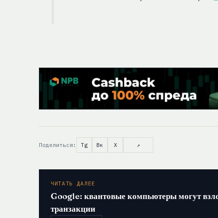
Поделиться:
Tg
Вк
X
↗
ЧИТАТЬ ДАЛЕЕ
Google: квантовые компьютеры могут взл
транзакции