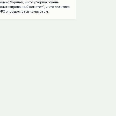
олько Уоршем, и что у Уорша “очень
олитизированный комитет”, и что политика
ФРС определяется комитетом.