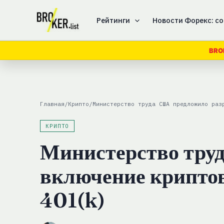
Перейти
к
Рейтинги
Новости Форекс: со
содержимому
BRO
Главная
/
Крипто
/
Министерство труда США предложило раз
КРИПТО
Министерство тру
включение крипто
401(k)