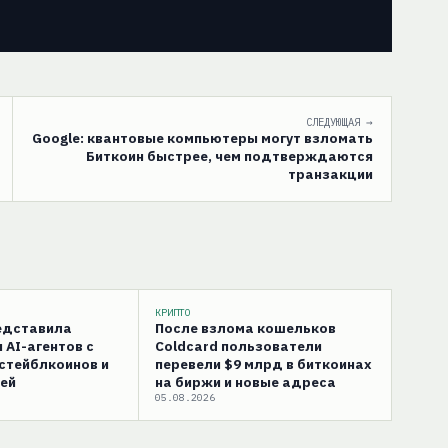
СЛЕДУЮЩАЯ →
Google: квантовые компьютеры могут взломать
Биткоин быстрее, чем подтверждаются
транзакции
КРИПТО
редставила
После взлома кошельков
 AI-агентов с
Coldcard пользователи
стейблкоинов и
перевели $9 млрд в биткоинах
ей
на биржи и новые адреса
05.08.2026