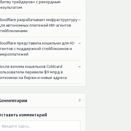
«Битву трейдеров» с рекордным
результатом
loudflare разрабатывает инфраструктуру
→
для автономных платежей ИИ-агентов
стейблкоинами
loudflare представила кошельки для AI-
→
агентов с поддержкой стейблкоинов и
микроплатежей
После взлома кошельков Coldcard
→
пользователи перевели $9 млрд в
биткоинах на биржи и новые адреса
Комментарии
0
Оставить комментарий