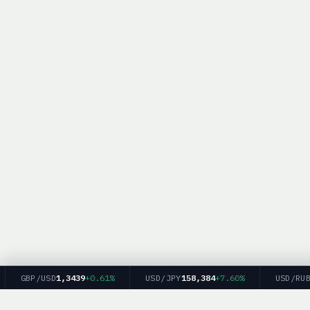
GBP/USD
1,3439
+0.61%
USD/JPY
158,384
+7.60%
USD/RUB
82,