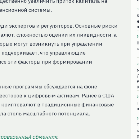
ущественно увеличить приток капитала на
енсионной системы.
0
К
н
еди экспертов и регуляторов. Основные риски
алют, сложностью оценки их ликвидности, а
0
орые могут возникнуть при управлении
В
к
 подчеркивает, что управляющие
все эти факторы при формировании
0
нные программы обсуждается на фоне
весторов к цифровым активам. Ранее в США
0
Т
 криптовалют в традиционные финансовые
в
ела столь масштабного потенциала.
0
Т
к
проверенный обменник
.