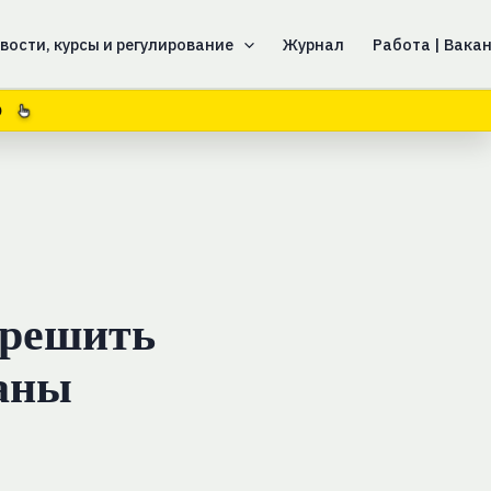
вости, курсы и регулирование
Журнал
Работа | Вака
8
зрешить
аны