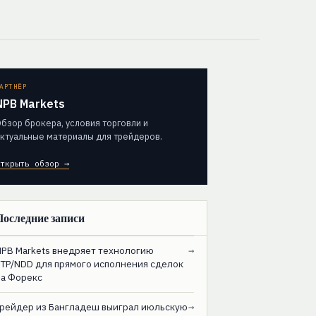
АРТНЁР
NPB Markets
бзор брокера, условия торговли и
ктуальные материалы для трейдеров.
ткрыть обзор →
Последние записи
NPB Markets внедряет технологию
→
STP/NDD для прямого исполнения сделок
на Форекс
Трейдер из Бангладеш выиграл июльскую
→