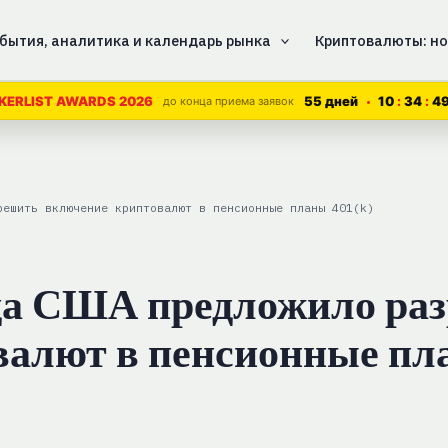
бытия, аналитика и календарь рынка
Криптовалюты: но
55 дней
10
34
4
KERLIST AWARDS 2026
до конца приема заявок
решить включение криптовалют в пенсионные планы 401(k)
да США предложило ра
валют в пенсионные пл