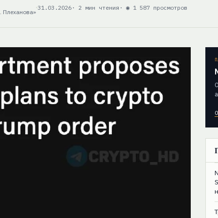
31.03.2026
· 2 мин чтения
· ◉ 1 587 просмотров
. Плеханова»
П
О
а
О