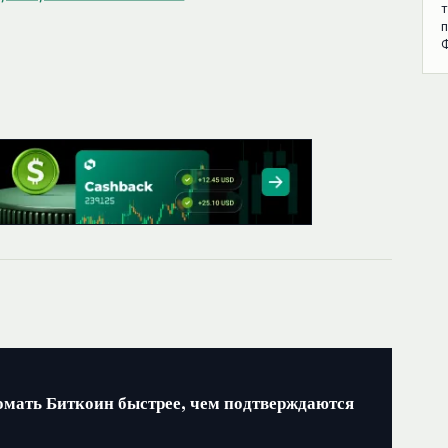
т
п
омать Биткоин быстрее, чем подтверждаются