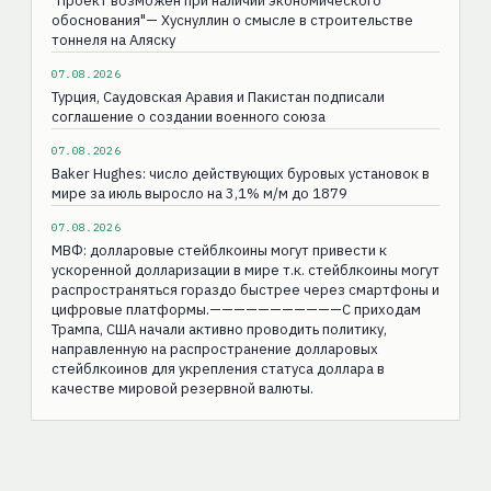
"Проект возможен при наличии экономического
обоснования"— Хуснуллин о смысле в строительстве
тоннеля на Аляску
07.08.2026
Турция, Саудовская Аравия и Пакистан подписали
соглашение о создании военного союза
07.08.2026
Baker Hughes: число действующих буровых установок в
мире за июль выросло на 3,1% м/м до 1879
07.08.2026
МВФ: долларовые стейблкоины могут привести к
ускоренной долларизации в мире т.к. стейблкоины могут
распространяться гораздо быстрее через смартфоны и
цифровые платформы.———————————С приходам
Трампа, США начали активно проводить политику,
направленную на распространение долларовых
стейблкоинов для укрепления статуса доллара в
качестве мировой резервной валюты.