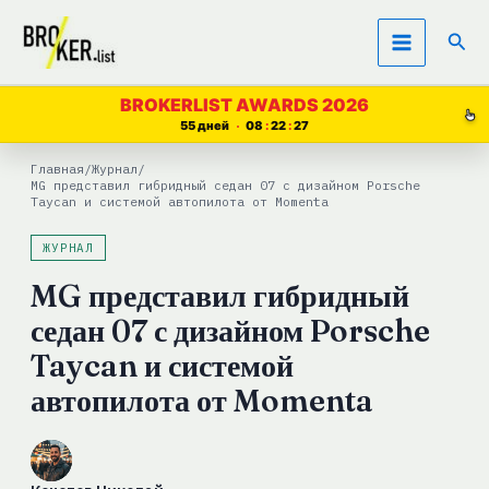
Перейти
Пои
к
содержимому
BROKERLIST AWARDS 2026
55 дней
08
22
26
Главная
/
Журнал
/
MG представил гибридный седан 07 с дизайном Porsche
Taycan и системой автопилота от Momenta
ЖУРНАЛ
MG представил гибридный
седан 07 с дизайном Porsche
Taycan и системой
автопилота от Momenta