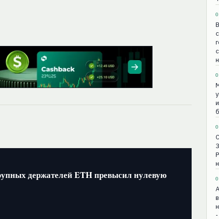
0
В
с
г
н
0
М
у
и
б
0
н
рупных держателей ETH превысил нулевую
0
в
н
-