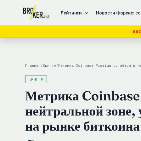
Перейти
к
Рейтинги
Новости Форекс: со
содержимому
BRO
Главная
/
Крипто
/
Метрика Coinbase Premium остаётся в н
КРИПТО
Метрика Coinbase
нейтральной зоне,
на рынке биткоина