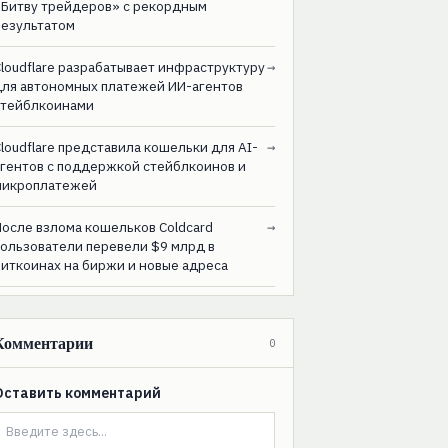
«Битву трейдеров» с рекордным
результатом
loudflare разрабатывает инфраструктуру
→
для автономных платежей ИИ-агентов
стейблкоинами
loudflare представила кошельки для AI-
→
агентов с поддержкой стейблкоинов и
микроплатежей
После взлома кошельков Coldcard
→
пользователи перевели $9 млрд в
биткоинах на биржи и новые адреса
Комментарии
0
Оставить комментарий