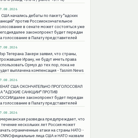
7.08.2026
 США начались дебаты по пакету "адских
анкций" против Россииокончательное
олосование в сенате может состояться уже
сегоднядалее законопроект будет передан
а голосование в Палату представителей
7.08.2026
эр Тегерана Закери заявил, что страны,
грожавшие Ирану, не будут иметь права
спользовать Ормуз до тех пор, пока не
удет выплачена компенсация - Tasnim News
7.08.2026
СЕНАТ США ОКОНЧАТЕЛЬНО ПРОГОЛОСОВАЛ
ЗА "АДСКИЕ САНКЦИИ" ПРОТИВ
РОССИИдалее законопроект будет передан
а голосование в Палату представителей
7.08.2026
Американская разведка предупреждает, что
 течение нескольких лет Россия может
ачать ограниченные атаки на страны НАТО -
 CNNОфициальные лица США и НАТО назвали