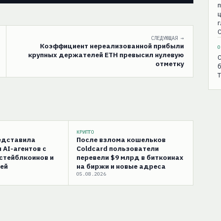
С
СЛЕДУЮЩАЯ →
Коэффициент нереализованной прибыли
0
крупных держателей ETH превысил нулевую
С
отметку
б
T
КРИПТО
редставила
После взлома кошельков
 AI-агентов с
Coldcard пользователи
стейблкоинов и
перевели $9 млрд в биткоинах
ей
на биржи и новые адреса
05.08.2026