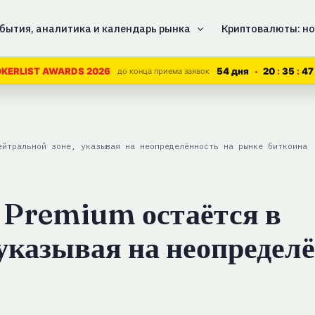
бытия, аналитика и календарь рынка
Криптовалюты: но
54 дня
20
35
47
KERLIST AWARDS 2026
до конца приема заявок
ейтральной зоне, указывая на неопределённость на рынке биткоина
 Premium остаётся в
 указывая на неопредел