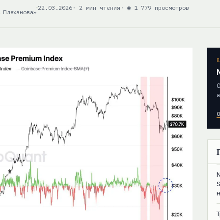
22.03.2026
· 2 мин чтения
· ◉ 1 779 просмотров
. Плеханова»
П
О
а
О