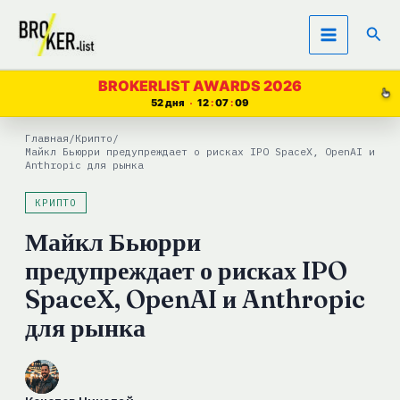
Перейти
Пои
к
содержимому
BROKERLIST AWARDS 2026
52 дня
12
07
08
Главная
/
Крипто
/
Майкл Бьюрри предупреждает о рисках IPO SpaceX, OpenAI и
Anthropic для рынка
КРИПТО
Майкл Бьюрри
предупреждает о рисках IPO
SpaceX, OpenAI и Anthropic
для рынка