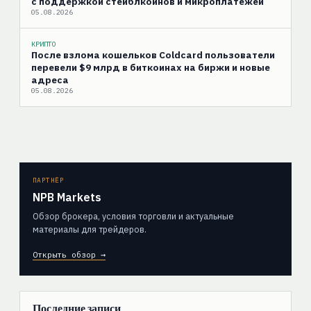
с поддержкой стейблкоинов и микроплатежей
05.08.2026
КРИПТО
После взлома кошельков Coldcard пользователи
перевели $9 млрд в биткоинах на биржи и новые
адреса
05.08.2026
ПАРТНЁР
NPB Markets
Обзор брокера, условия торговли и актуальные
материалы для трейдеров.
Открыть обзор →
Последние записи