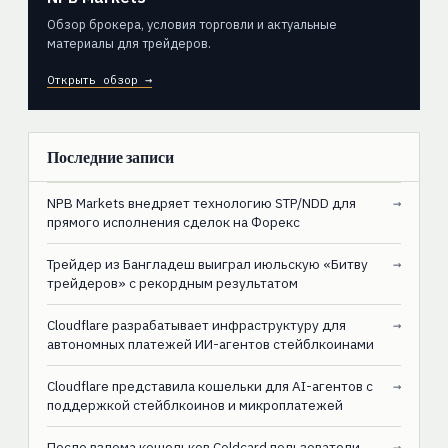
Обзор брокера, условия торговли и актуальные
материалы для трейдеров.
Открыть обзор →
Последние записи
NPB Markets внедряет технологию STP/NDD для
→
прямого исполнения сделок на Форекс
Трейдер из Бангладеш выиграл июльскую «Битву
→
трейдеров» с рекордным результатом
Cloudflare разрабатывает инфраструктуру для
→
автономных платежей ИИ-агентов стейблкоинами
Cloudflare представила кошельки для AI-агентов с
→
поддержкой стейблкоинов и микроплатежей
После взлома кошельков Coldcard пользователи
→