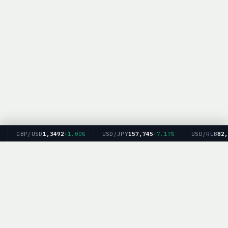
GBP/USD
1,3492
+1.00%
USD/JPY
157,745
+7.17%
USD/RUB
82,20
Главная
Рейтинг брокеров
Форекс
Крипто
Блог
BrokerList.info — информационный ресурс. Мы не оказываем финансовых
услуг и не даем финансовых рекомендаций. Торговля на финансовых рынках
связана с рисками.
Политика конфиденциальности
|
Обработка персональных данных
|