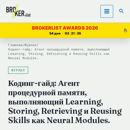
Перейти
Пои
к
содержимому
BROKERLIST AWARDS 2026
54 дня
03
21
35
Главная
/
Журнал
/
Кодинг-гайд: Агент процедурной памяти, выполняющий
Learning, Storing, Retrieving и Reusing Skills как
Neural Modules.
ЖУРНАЛ
Кодинг-гайд: Агент
процедурной памяти,
выполняющий Learning,
Storing, Retrieving и Reusing
Skills как Neural Modules.