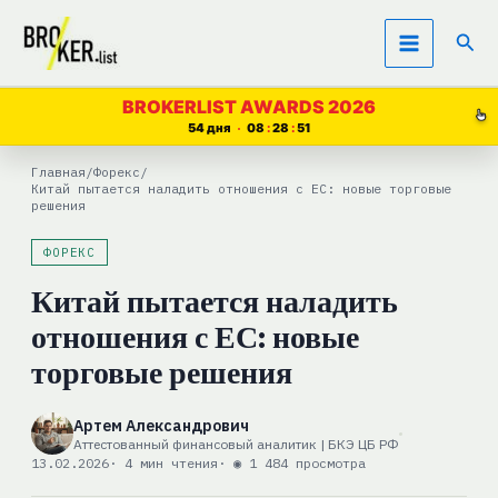
Перейти
Пои
к
содержимому
BROKERLIST AWARDS 2026
54 дня
08
28
51
Главная
/
Форекс
/
Китай пытается наладить отношения с ЕС: новые торговые
решения‎
ФОРЕКС
Китай пытается наладить
отношения с ЕС: новые
торговые решения‎
Артем Александрович
Аттестованный финансовый аналитик | БКЭ ЦБ РФ
13.02.2026
· 4 мин чтения
· ◉ 1 484 просмотра