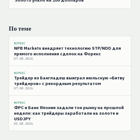
Золото упало на 100 долларов
По теме
ФОРЕКС
NPB Markets внедряет технологию STP/NDD для
прямого исполнения сделок на Форекс
07.08.2026
ФОРЕКС
Трейдер из Бангладеш выиграл июльскую «Битву
трейдеров» с рекордным результатом
07.08.2026
ФОРЕКС
ФРС и Банк Японии задали тон рынку на прошлой
неделе: как трейдеры заработали на золоте и
USDJPY
05.08.2026