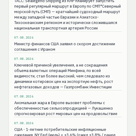
ТАСС: Sealegend Shipping из КНР планирует запустить
первый регулярный маршрут в Европу по СМП*Северный
морской путь (СМП) — кратчайший судоходный маршрут
между западной частью Евразии и Азиатско-
Тихоокеанским регионом и исторически сложившаяся
национальная транспортная артерия России
07.08.2026
Министр финансов США заявил о скором достижении
соглашения с Ираном
07.08.2026
Ключевой причиной увеличения, а не сокращения
объема валютных операций Минфина, по всей
видимости, стал более высокий, чем следовало из
динамики котировок цен на экспортную нефть, рост
нефтегазовых доходов — Газпромбанк Инвестиции
07.08.2026
Аномальная жара в Европе вызовет проблемы с
обеспеченностью сельхозпродукцией — Лукашенко
спрогнозировал рост мировых цен на продовольствие
07.08.2026
США - 1-летние потребительские инфляционные
ожидания, NY Fed (июль) = +3.6% (ожид +3.8% / ранее