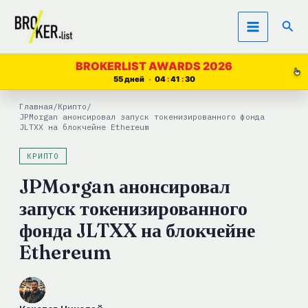
Перейти
Пои
к
содержимому
BROKERLIST AWARDS 2026
55 дней
04
41
29
Главная
/
Крипто
/
JPMorgan анонсировал запуск токенизированного фонда
JLTXX на блокчейне Ethereum
КРИПТО
JPMorgan анонсировал
запуск токенизированного
фонда JLTXX на блокчейне
Ethereum