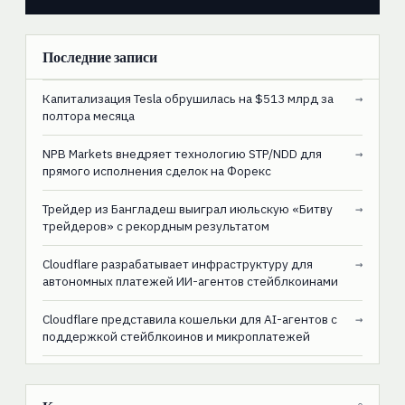
Последние записи
Капитализация Tesla обрушилась на $513 млрд за
→
полтора месяца
NPB Markets внедряет технологию STP/NDD для
→
прямого исполнения сделок на Форекс
Трейдер из Бангладеш выиграл июльскую «Битву
→
трейдеров» с рекордным результатом
Cloudflare разрабатывает инфраструктуру для
→
автономных платежей ИИ-агентов стейблкоинами
Cloudflare представила кошельки для AI-агентов с
→
поддержкой стейблкоинов и микроплатежей