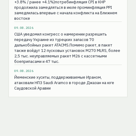
+3.8% / ранее +4.1%)потребинфляция CPI в КНР
продолжила замедляться в июле проминфляция PPI
замедлилась впервые с начала конфликта на Ближнем
востоке
09.08.2026
США уведомил конгресс о намерении разрешить
передачу Украине из турецких запасов 70
дальнобойных ракет ATACMS.Помимо ракет, в пакет
также войдут 12 пусковых установок M270 MLRS, более
2,5 тыс. неуправляемых ракет M26 с кассетными
боеприпасами и 47 тыс.
09.08.2026
Йеменские хуситы, поддерживаемые Ираном,
атаковали НПЗ Saudi Aramco в городе Джазан на юге
Саудовской Аравии