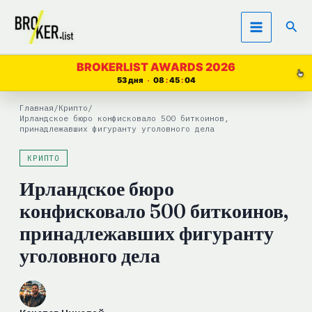
Перейти
Пои
к
содержимому
BROKERLIST AWARDS 2026
53 дня
08
45
03
Главная
/
Крипто
/
Ирландское бюро конфисковало 500 биткоинов,
принадлежавших фигуранту уголовного дела
КРИПТО
Ирландское бюро
конфисковало 500 биткоинов,
принадлежавших фигуранту
уголовного дела