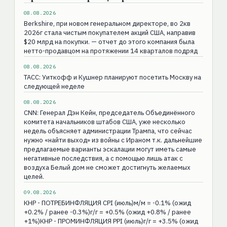
08.08.2026
Berkshire, при новом генеральном директоре, во 2кв
2026г стала чистым покупателем акций США, направив
$20 млрд на покупки. — отчет до этого компания была
нетто-продавцом на протяжении 14 кварталов подряд
08.08.2026
ТАСС: Уиткофф и Кушнер планируют посетить Москву на
следующей неделе
08.08.2026
CNN: Генерал Дэн Кейн, председатель Объединённого
комитета начальников штабов США, уже несколько
недель объясняет администрации Трампа, что сейчас
нужно «найти выход» из войны с Ираном т.к. дальнейшие
предлагаемые варианты эскалации могут иметь самые
негативные последствия, а с помощью лишь атак с
воздуха Белый дом не сможет достигнуть желаемых
целей.
09.08.2026
КНР - ПОТРЕБИНФЛЯЦИЯ CPI (июль)м/м = -0.1% (ожид
+0.2% / ранее -0.3%)г/г = +0.5% (ожид +0.8% / ранее
+1%)КНР - ПРОМИНФЛЯЦИЯ РPI (июль)г/г = +3.5% (ожид