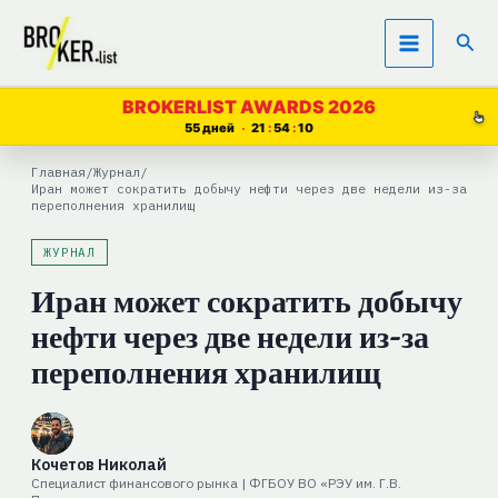
Перейти
Пои
к
содержимому
BROKERLIST AWARDS 2026
55 дней
21
54
09
Главная
/
Журнал
/
Иран может сократить добычу нефти через две недели из-за
переполнения хранилищ
ЖУРНАЛ
Иран может сократить добычу
нефти через две недели из-за
переполнения хранилищ
Кочетов Николай
Специалист финансового рынка | ФГБОУ ВО «РЭУ им. Г.В.