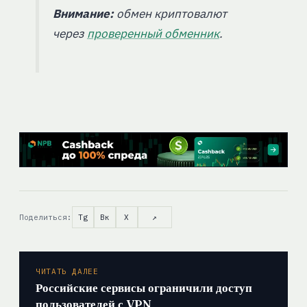
Внимание:
обмен криптовалют
через
проверенный обменник
.
Поделиться:
Tg
Вк
X
↗
ЧИТАТЬ ДАЛЕЕ
Российские сервисы ограничили доступ
пользователей с VPN