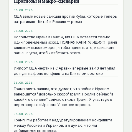
Прогнозы и макро-сценарии
06.08.2026
США ввели новые санкции против Кубы, которые теперь
затрагивают Китай и Россию — релиз
06.08.2026
Посольство Ирана в Гане: «Для США остаeтся только
один приемлемый исход: ПОЛНАЯ КАПИТУЛЯЦИЯ!!! Трамп
слишком высокомерен, чтобы принять это, и слишком
загнан в угол, чтобы избежать этого.
06.08.2026
Импорт США нефти из С.Аравии впервые за 40 лет упал
до нуля на фоне конфликта на Ближнем востоке
06.08.2026
Трамп опять заявил, что думает, что война с Ираном
завершится "довольно скоро"Трамп: Пролив сейчас "в
какой-то степени" сейчас открыт.Трамп: Я участвую в
переговорах с Ираном. У нас все хорошо.
06.08.2026
Трамп: Мы работаем над урегулированием конфликта
между Россией и Украиной, и я думаю, что мы
добиваемся прогресса.