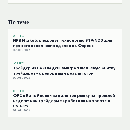
По теме
ФОРЕКС
NPB Markets внедряет технологию STP/NDD для
прямого исполнения сделок на Форекс
07.08.2026
ФОРЕКС
Трейдер из Бангладеш выиграл июльскую «Битву
трейдеров» с рекордным результатом
07.08.2026
ФОРЕКС
ФРС и Банк Японии задали тон рынку на прошлой
неделе: как трейдеры заработали на золоте и
USDJPY
05.08.2026