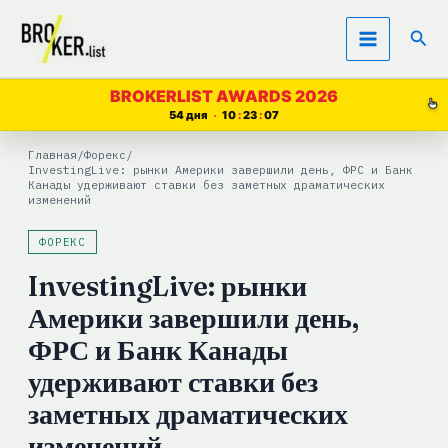
Перейти
Пои
к
содержимому
BROKERLIST AWARDS 2026
54 дня
10
23
06
Главная
/
Форекс
/
InvestingLive: рынки Америки завершили день, ФРС и Банк
Канады удерживают ставки без заметных драматических
изменений
ФОРЕКС
InvestingLive: рынки
Америки завершили день,
ФРС и Банк Канады
удерживают ставки без
заметных драматических
изменений