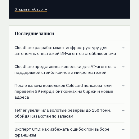
Открыть обзор →
Последние записи
Cloudflare разрабатывает инфраструктуру для
→
автономных платежей ИИ-агентов стейблкоинами
Cloudflare представила кошельки для AI-агентов с
→
поддержкой стейблкоинов и микроплатежей
После взлома кошельков Coldcard пользователи
→
перевели $9 млрд в биткоинах на биржи и новые
адреса
Tether увеличила золотые резервы до 150 тонн,
→
обойдя Казахстан по запасам
Эксперт CMD: как избежать ошибок при выборе
→
франшизы