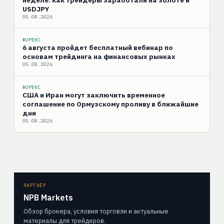
неделе: как трейдеры заработали на золоте и
USDJPY
05.08.2026
ФОРЕКС
6 августа пройдет бесплатный вебинар по
основам трейдинга на финансовых рынках
05.08.2026
ФОРЕКС
США и Иран могут заключить временное
соглашение по Ормузскому проливу в ближайшие
дни
05.08.2026
ПАРТНЁР
NPB Markets
Обзор брокера, условия торговли и актуальные
материалы для трейдеров.