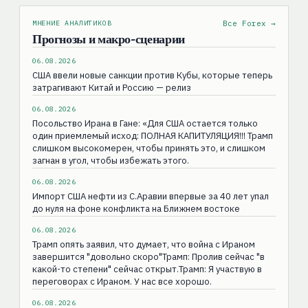
МНЕНИЕ АНАЛИТИКОВ
Все Forex →
Прогнозы и макро-сценарии
06.08.2026
США ввели новые санкции против Кубы, которые теперь
затрагивают Китай и Россию — релиз
06.08.2026
Посольство Ирана в Гане: «Для США остаeтся только
один приемлемый исход: ПОЛНАЯ КАПИТУЛЯЦИЯ!!! Трамп
слишком высокомерен, чтобы принять это, и слишком
загнан в угол, чтобы избежать этого.
06.08.2026
Импорт США нефти из С.Аравии впервые за 40 лет упал
до нуля на фоне конфликта на Ближнем востоке
06.08.2026
Трамп опять заявил, что думает, что война с Ираном
завершится "довольно скоро"Трамп: Пролив сейчас "в
какой-то степени" сейчас открыт.Трамп: Я участвую в
переговорах с Ираном. У нас все хорошо.
06.08.2026