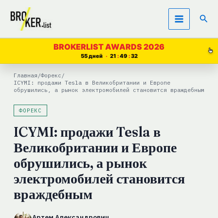
Перейти
Пои
к
содержимому
BROKERLIST AWARDS 2026
55 дней
21
49
31
Главная
/
Форекс
/
ICYMI: продажи Tesla в Великобритании и Европе
обрушились, а рынок электромобилей становится враждебным
ФОРЕКС
ICYMI: продажи Tesla в
Великобритании и Европе
обрушились, а рынок
электромобилей становится
враждебным
Артем Александрович