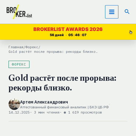
Перейти
Пои
к
содержимому
BROKERLIST AWARDS 2026
56 дней
05
46
07
Главная
/
Форекс
/
Gold растёт после прорыва: рекорды близко.
ФОРЕКС
Gold растёт после прорыва:
рекорды близко.
Артем Александрович
Аттестованный финансовый аналитик | БКЭ ЦБ РФ
14.12.2025
· 3 мин чтения
· ◉ 1 619 просмотров