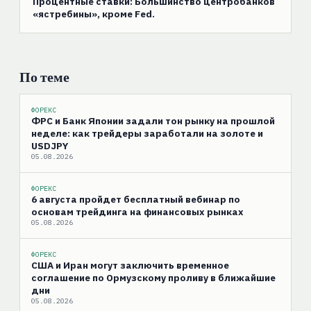
Процентные ставки: Большинство центробанков
«ястребины», кроме Fed.
По теме
ФОРЕКС
ФРС и Банк Японии задали тон рынку на прошлой
неделе: как трейдеры заработали на золоте и
USDJPY
05.08.2026
ФОРЕКС
6 августа пройдет бесплатный вебинар по
основам трейдинга на финансовых рынках
05.08.2026
ФОРЕКС
США и Иран могут заключить временное
соглашение по Ормузскому проливу в ближайшие
дни
05.08.2026