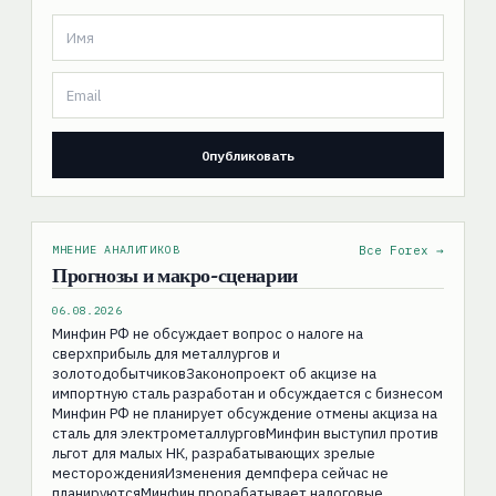
МНЕНИЕ АНАЛИТИКОВ
Все Forex →
Прогнозы и макро-сценарии
06.08.2026
Минфин РФ не обсуждает вопрос о налоге на
сверхприбыль для металлургов и
золотодобытчиковЗаконопроект об акцизе на
импортную сталь разработан и обсуждается с бизнесом
Минфин РФ не планирует обсуждение отмены акциза на
сталь для электрометаллурговМинфин выступил против
льгот для малых НК, разрабатывающих зрелые
месторожденияИзменения демпфера сейчас не
планируютсяМинфин прорабатывает налоговые