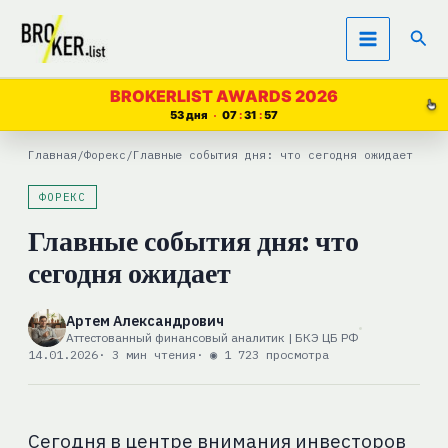
Перейти
Пои
к
содержимому
BROKERLIST AWARDS 2026
53 дня
07
31
56
Главная
/
Форекс
/
Главные события дня: что сегодня ожидает
ФОРЕКС
Главные события дня: что
сегодня ожидает
Артем Александрович
Аттестованный финансовый аналитик | БКЭ ЦБ РФ
14.01.2026
· 3 мин чтения
· ◉ 1 723 просмотра
Сегодня в центре внимания инвесторов