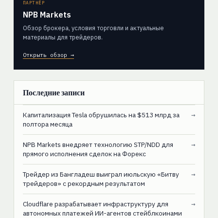
ПАРТНЁР
NPB Markets
Обзор брокера, условия торговли и актуальные
материалы для трейдеров.
Открыть обзор →
Последние записи
Капитализация Tesla обрушилась на $513 млрд за
→
полтора месяца
NPB Markets внедряет технологию STP/NDD для
→
прямого исполнения сделок на Форекс
Трейдер из Бангладеш выиграл июльскую «Битву
→
трейдеров» с рекордным результатом
Cloudflare разрабатывает инфраструктуру для
→
автономных платежей ИИ-агентов стейблкоинами