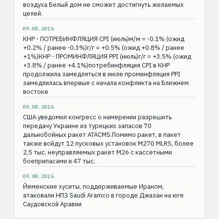
воздуха Белый дом не сможет достигнуть желаемых
целей.
09.08.2026
КНР - ПОТРЕБИНФЛЯЦИЯ CPI (июль)м/м = -0.1% (ожид
+0.2% / ранее -0.3%)г/г = +0.5% (ожид +0.8% / ранее
+1%)КНР - ПРОМИНФЛЯЦИЯ РPI (июль)г/г = +3.5% (ожид
+3.8% / ранее +4.1%)потребинфляция CPI в КНР
продолжила замедляться в июле проминфляция PPI
замедлилась впервые с начала конфликта на Ближнем
востоке
09.08.2026
США уведомил конгресс о намерении разрешить
передачу Украине из турецких запасов 70
дальнобойных ракет ATACMS.Помимо ракет, в пакет
также войдут 12 пусковых установок M270 MLRS, более
2,5 тыс. неуправляемых ракет M26 с кассетными
боеприпасами и 47 тыс.
09.08.2026
Йеменские хуситы, поддерживаемые Ираном,
атаковали НПЗ Saudi Aramco в городе Джазан на юге
Саудовской Аравии