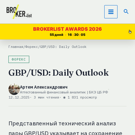
Перейти
Пои
к
содержимому
BROKERLIST AWARDS 2026
55 дней
16
30
04
Главная
/
Форекс
/
GBP/USD: Daily Outlook
ФОРЕКС
GBP/USD: Daily Outlook
Артем Александрович
Аттестованный финансовый аналитик | БКЭ ЦБ РФ
12.12.2025
· 3 мин чтения
· ◉ 1 831 просмотр
Представленный технический анализ
пары GBP/USD указывает на сохранение