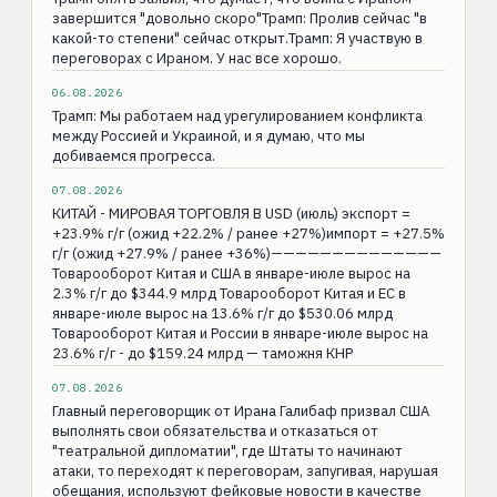
завершится "довольно скоро"Трамп: Пролив сейчас "в
какой-то степени" сейчас открыт.Трамп: Я участвую в
переговорах с Ираном. У нас все хорошо.
06.08.2026
Трамп: Мы работаем над урегулированием конфликта
между Россией и Украиной, и я думаю, что мы
добиваемся прогресса.
07.08.2026
КИТАЙ - МИРОВАЯ ТОРГОВЛЯ В USD (июль) экспорт =
+23.9% г/г (ожид +22.2% / ранее +27%)импорт = +27.5%
г/г (ожид +27.9% / ранее +36%)——————————————
Товарооборот Китая и США в январе-июле вырос на
2.3% г/г до $344.9 млрд Товарооборот Китая и ЕС в
январе-июле вырос на 13.6% г/г до $530.06 млрд
Товарооборот Китая и России в январе-июле вырос на
23.6% г/г - до $159.24 млрд — таможня КНР
07.08.2026
Главный переговорщик от Ирана Галибаф призвал США
выполнять свои обязательства и отказаться от
"театральной дипломатии", где Штаты то начинают
атаки, то переходят к переговорам, запугивая, нарушая
обещания, используют фейковые новости в качестве