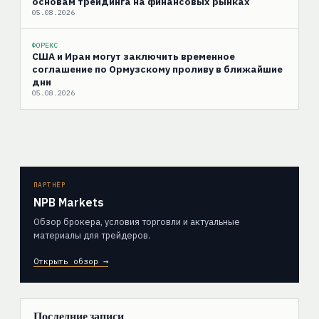
основам трейдинга на финансовых рынках
05.08.2026
ФОРЕКС
США и Иран могут заключить временное
соглашение по Ормузскому проливу в ближайшие
дни
05.08.2026
ПАРТНЁР
NPB Markets
Обзор брокера, условия торговли и актуальные
материалы для трейдеров.
Открыть обзор →
Последние записи