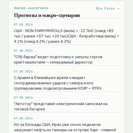
МНЕНИЕ АНАЛИТИКОВ
Все Forex →
Прогнозы и макро-сценарии
07.08.2026
США - NON-FARM PAYROLLS (июль) = -23 ТЫС (ожид +85
тыс / ранее +57 тыс +20 тыс)США - безработица (июль) =
4.1% (ожид 4.2% / ранее 4.2%)
07.08.2026
"СПБ биржа" ведет подготовку к запуску торгов
криптовалютами — генеральный директор
07.08.2026
С.Аравия в ближайшее время ожидает
скоординированных ударов с севера и юга
группировками, подконтрольными КСИР — RTRS
07.08.2026
"Автотор" представил электрический самосвал на
тяговой батарее
07.08.2026
Из-за блокады США, Иран уже около недели не
загружает нефть на танкеры на острове Харг - главной