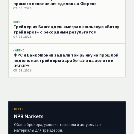
прямого исполнения сделок на Форекс
07.08.2026
ФОРЕКС
Трейдер из Бангладеш выиграл июльскую «Битву
трейдеров» с рекордным результатом
07.08.2026
ФОРЕКС
ФРС и Банк Японии задали тон рынку на прошлой
неделе: как трейдеры заработали на золоте и
USDJPY
05.08.2026
ПАРТНЁР
NPB Markets
Обзор брокера, условия торговли и актуальные
материалы для трейдеров.