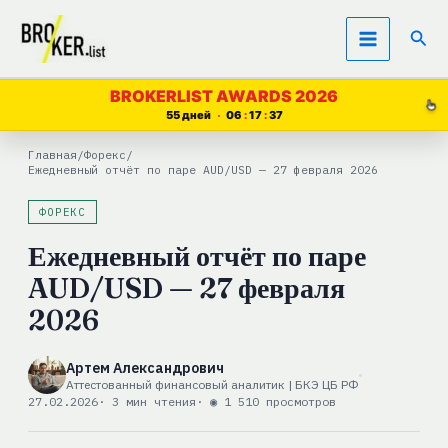
Перейти
Пои
к
содержимому
BROKERLIST AWARDS 2026
55 дней
06
17
36
Главная
/
Форекс
/
Ежедневный отчёт по паре AUD/USD — 27 февраля 2026
ФОРЕКС
Ежедневный отчёт по паре
AUD/USD — 27 февраля
2026
Артем Александрович
Аттестованный финансовый аналитик | БКЭ ЦБ РФ
27.02.2026
· 3 мин чтения
· ◉ 1 510 просмотров