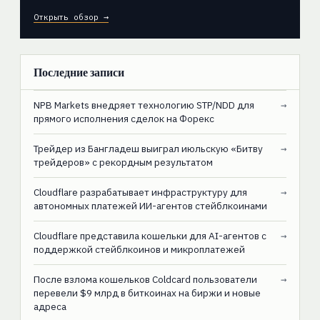
Открыть обзор →
Последние записи
NPB Markets внедряет технологию STP/NDD для
→
прямого исполнения сделок на Форекс
Трейдер из Бангладеш выиграл июльскую «Битву
→
трейдеров» с рекордным результатом
Cloudflare разрабатывает инфраструктуру для
→
автономных платежей ИИ-агентов стейблкоинами
Cloudflare представила кошельки для AI-агентов с
→
поддержкой стейблкоинов и микроплатежей
После взлома кошельков Coldcard пользователи
→
перевели $9 млрд в биткоинах на биржи и новые
адреса