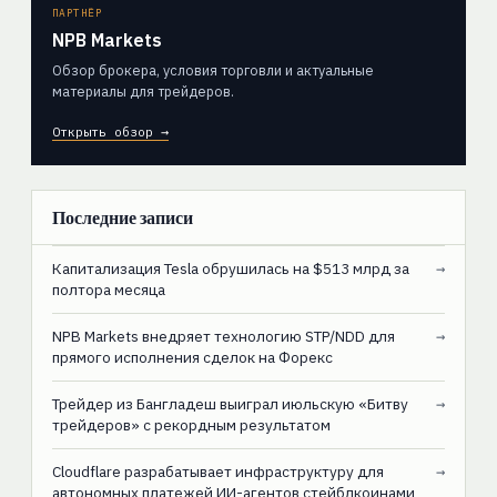
ПАРТНЁР
NPB Markets
Обзор брокера, условия торговли и актуальные
материалы для трейдеров.
Открыть обзор →
Последние записи
Капитализация Tesla обрушилась на $513 млрд за
→
полтора месяца
NPB Markets внедряет технологию STP/NDD для
→
прямого исполнения сделок на Форекс
Трейдер из Бангладеш выиграл июльскую «Битву
→
трейдеров» с рекордным результатом
Cloudflare разрабатывает инфраструктуру для
→
автономных платежей ИИ-агентов стейблкоинами