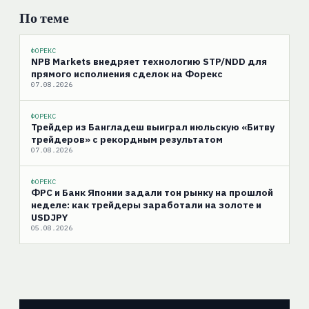
По теме
ФОРЕКС
NPB Markets внедряет технологию STP/NDD для
прямого исполнения сделок на Форекс
07.08.2026
ФОРЕКС
Трейдер из Бангладеш выиграл июльскую «Битву
трейдеров» с рекордным результатом
07.08.2026
ФОРЕКС
ФРС и Банк Японии задали тон рынку на прошлой
неделе: как трейдеры заработали на золоте и
USDJPY
05.08.2026