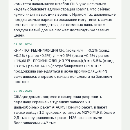
комитета начальников штабов США, уже несколько
недель объясняет администрации Трампа, что сейчас
нужно «найти выход» из войны с Ираном т.к. дальнейшие
предлагаемые варианты эскалации могут иметь самые
негативные последствия, а с помощью лишь атак с
воздуха Белый дом не сможет достигнуть желаемых
целей.
09.08.2026
КНР - ПОТРЕБИНФЛЯЦИЯ CPI (июль)м/м = -0.1% (ожид
+0.2% / ранее -0.3%)г/г = +0.5% (ожид +0.8% / ранее
+1%)КНР - ПРОМИНФЛЯЦИЯ РPI (июль)г/г = +3.5% (ожид
+3.8% / ранее +4.1%)потребинфляция CPI в КНР
продолжила замедляться в июле проминфляция PPI
замедлилась впервые с начала конфликта на Ближнем
востоке
09.08.2026
США уведомил конгресс о намерении разрешить
передачу Украине из турецких запасов 70
дальнобойных ракет ATACMS.Помимо ракет, в пакет
также войдут 12 пусковых установок M270 MLRS, более
2,5 тыс. неуправляемых ракет M26 с кассетными
боеприпасами и 47 тыс.