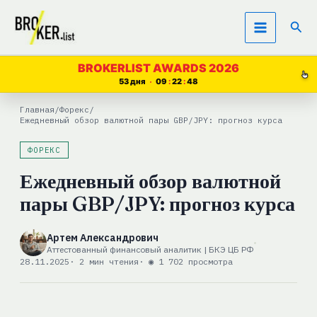
Перейти
Пои
к
содержимому
BROKERLIST AWARDS 2026
53 дня
09
22
47
Главная
/
Форекс
/
Ежедневный обзор валютной пары GBP/JPY: прогноз курса
ФОРЕКС
Ежедневный обзор валютной
пары GBP/JPY: прогноз курса
Артем Александрович
Аттестованный финансовый аналитик | БКЭ ЦБ РФ
28.11.2025
· 2 мин чтения
· ◉ 1 702 просмотра