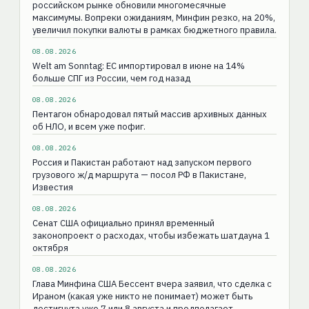
российском рынке обновили многомесячные
максимумы. Вопреки ожиданиям, Минфин резко, на 20%,
увеличил покупки валюты в рамках бюджетного правила.
08.08.2026
Welt am Sonntag: ЕС импортировал в июне на 14%
больше СПГ из России, чем год назад
08.08.2026
Пентагон обнародовал пятый массив архивных данных
об НЛО, и всем уже пофиг.
08.08.2026
Россия и Пакистан работают над запуском первого
грузового ж/д маршрута — посол РФ в Пакистане,
Известия
08.08.2026
Сенат США официально принял временный
законопроект о расходах, чтобы избежать шатдауна 1
октября
08.08.2026
Глава Минфина США Бессент вчера заявил, что сделка с
Ираном (какая уже никто не понимает) может быть
достигнута уже 7 или 8 августа и предполагает