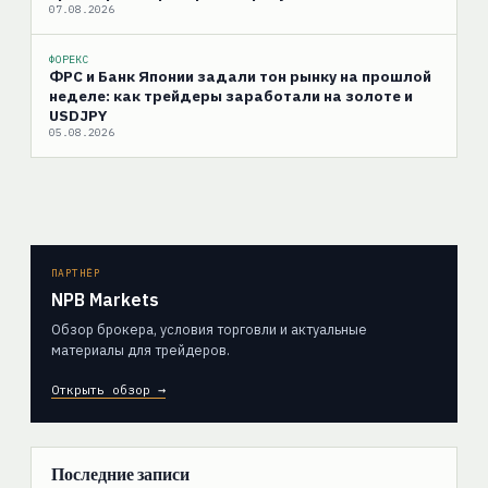
07.08.2026
ФОРЕКС
ФРС и Банк Японии задали тон рынку на прошлой
неделе: как трейдеры заработали на золоте и
USDJPY
05.08.2026
ПАРТНЁР
NPB Markets
Обзор брокера, условия торговли и актуальные
материалы для трейдеров.
Открыть обзор →
Последние записи