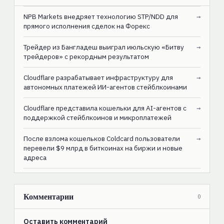
NPB Markets внедряет технологию STP/NDD для
→
прямого исполнения сделок на Форекс
Трейдер из Бангладеш выиграл июльскую «Битву
→
трейдеров» с рекордным результатом
Cloudflare разрабатывает инфраструктуру для
→
автономных платежей ИИ-агентов стейблкоинами
Cloudflare представила кошельки для AI-агентов с
→
поддержкой стейблкоинов и микроплатежей
После взлома кошельков Coldcard пользователи
→
перевели $9 млрд в биткоинах на биржи и новые
адреса
Комментарии
0
Оставить комментарий