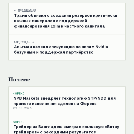
← ПРЕДЫДУЩАЯ
Трамп объявил о создании резервов критически
важных минералов с поддержкой
финансирования Exim и частного капитала
СЛЕДУЮЩАЯ →
Альтман назвал спекуляцию по чипам Nvidia
безумным и поддержал партнёрство
По теме
ФОРЕКС
NPB Markets внедряет технологию STP/NDD для
прямого исполнения сделок на Форекс
07.08.2026
ФОРЕКС
Трейдер из Бангладеш выиграл июльскую «Битву
трейдеров» с рекордным результатом