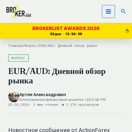
Перейти
Пои
к
содержимому
BROKERLIST AWARDS 2026
53 дня
13
54
59
Главная
/
Форекс
/
EUR/AUD: Дневной обзор рынка
ФОРЕКС
EUR/AUD: Дневной обзор
рынка
Артем Александрович
Аттестованный финансовый аналитик | БКЭ ЦБ РФ
03.02.2026
· 3 мин чтения
· ◉ 1 576 просмотров
Новостное сообщение от ActionForex