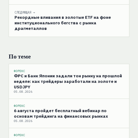
СЛЕДУЮЩАЯ →
Рекордные вливания в золотые ETF на фоне
институционального бегства с рынка
драгметаллов
По теме
ФОРЕКС
ФРС и Банк Японии задали тон рынку на прошлой
неделе: как трейдеры заработали на золоте и
USDJPY
05.08.2026
ФОРЕКС
6 августа пройдет бесплатный вебинар по
основам трейдинга на финансовых рынках
05.08.2026
ФОРЕКС