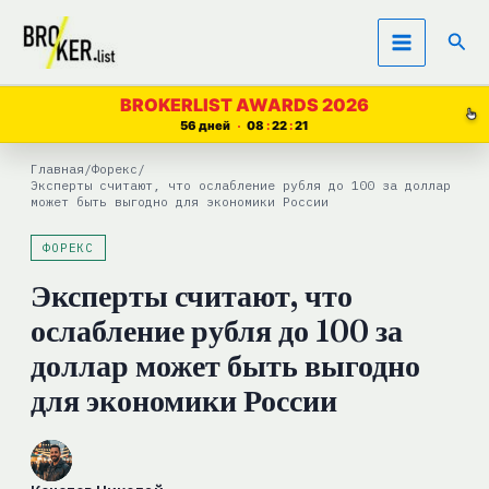
Перейти
Пои
к
содержимому
BROKERLIST AWARDS 2026
56 дней
08
22
20
Главная
/
Форекс
/
Эксперты считают, что ослабление рубля до 100 за доллар
может быть выгодно для экономики России
ФОРЕКС
Эксперты считают, что
ослабление рубля до 100 за
доллар может быть выгодно
для экономики России