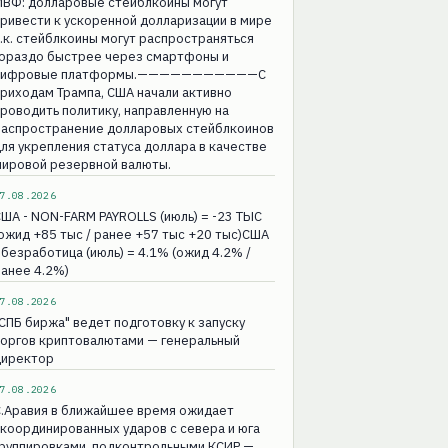
МВФ: долларовые стейблкоины могут
ривести к ускоренной долларизации в мире
.к. стейблкоины могут распространяться
гораздо быстрее через смартфоны и
цифровые платформы.———————————С
риходам Трампа, США начали активно
роводить политику, направленную на
распространение долларовых стейблкоинов
ля укрепления статуса доллара в качестве
мировой резервной валюты.
7.08.2026
ША - NON-FARM PAYROLLS (июль) = -23 ТЫС
ожид +85 тыс / ранее +57 тыс +20 тыс)США
 безработица (июль) = 4.1% (ожид 4.2% /
анее 4.2%)
7.08.2026
СПБ биржа" ведет подготовку к запуску
торгов криптовалютами — генеральный
директор
7.08.2026
С.Аравия в ближайшее время ожидает
координированных ударов с севера и юга
группировками, подконтрольными КСИР —