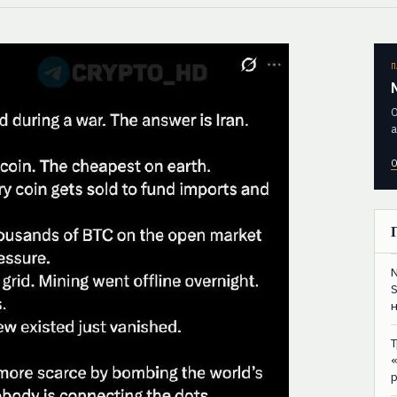
П
О
а
О