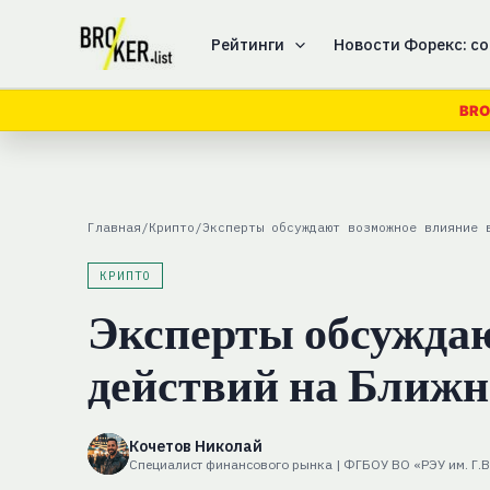
Перейти
к
Рейтинги
Новости Форекс: со
содержимому
BRO
Главная
/
Крипто
/
Эксперты обсуждают возможное влияние 
КРИПТО
Эксперты обсужда
действий на Ближн
Кочетов Николай
Специалист финансового рынка | ФГБОУ ВО «РЭУ им. Г.В