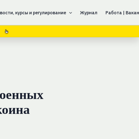
вости, курсы и регулирование
Журнал
Работа | Вака
0
военных
коина