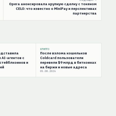
Opera анонсировала крупную сделку с токеном
CELO: что известно о MiniPay и перспективах
партнерства
КРИПТО
редставила
После взлома кошельков
 AI-агентов с
Coldcard пользователи
стейблкоинов и
перевели $9 млрд в биткоинах
ей
на биржи и новые адреса
05.08.2026