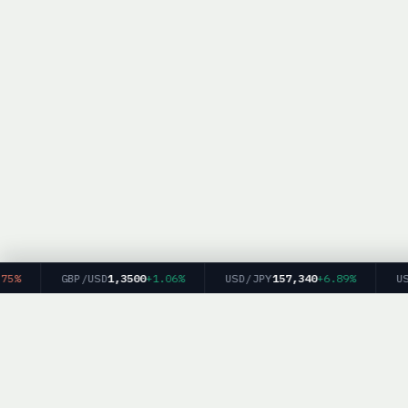
GBP/USD
1,3500
+1.06%
USD/JPY
157,340
+6.89%
USD/
BrokerList.