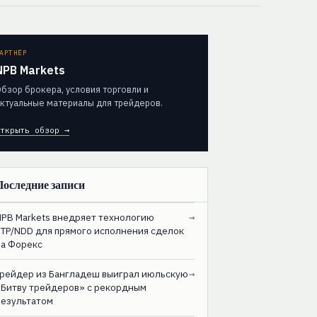
АРТНЁР
NPB Markets
бзор брокера, условия торговли и
ктуальные материалы для трейдеров.
ткрыть обзор →
Последние записи
NPB Markets внедряет технологию
→
STP/NDD для прямого исполнения сделок
на Форекс
Трейдер из Бангладеш выиграл июльскую
→
«Битву трейдеров» с рекордным
результатом