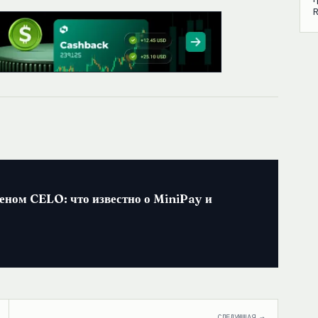
еном CELO: что известно о MiniPay и
СЛЕДУЮЩАЯ →