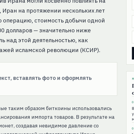
в Ирана могли косвенно повлиять на
, Иран на протяжении нескольких лет
 операцию, стоимость добычи одной
00 долларов — значительно ниже
ь над этой деятельностью, как
ражей исламской революции (КСИР).
текст, вставлять фото и оформлять
М
0
тые таким образом биткоины использовались
B
у
сирования импорта товаров. В результате на
м
монет, создавая невидимое давление со
0