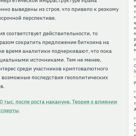
 энергетической инфраструктуре Ирана
п
но выведены из строя, что привело к резкому
т
срочной перспективе.
п
я соответствует действительности, то
п
бразом сократить предложение биткоина на
д
же время аналитики подчеркивают, что пока
ициальными источниками. Тем не менее,
0
С
нтерес среди участников криптовалютного
(
 возможные последствия геополитических
-
р
в.
0
"
0 тыс. после роста накануне
,
Теория о влиянии
эксперты
.
0
с