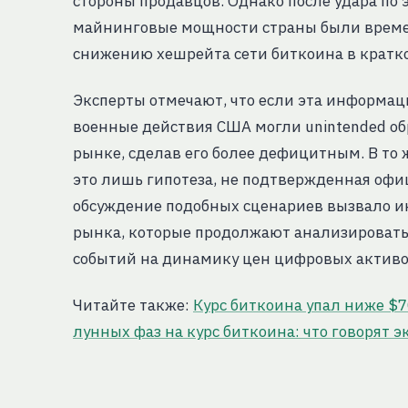
стороны продавцов. Однако после удара по
майнинговые мощности страны были времен
снижению хешрейта сети биткоина в кратко
Эксперты отмечают, что если эта информаци
военные действия США могли unintended о
рынке, сделав его более дефицитным. В то 
это лишь гипотеза, не подтвержденная оф
обсуждение подобных сценариев вызвало и
рынка, которые продолжают анализировать
событий на динамику цен цифровых активо
Читайте также:
Курс биткоина упал ниже $7
лунных фаз на курс биткоина: что говорят 