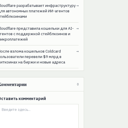
loudflare разрабатывает инфраструктуру
→
для автономных платежей ИИ-агентов
стейблкоинами
loudflare представила кошельки для AI-
→
агентов с поддержкой стейблкоинов и
микроплатежей
После взлома кошельков Coldcard
→
пользователи перевели $9 млрд в
биткоинах на биржи и новые адреса
Комментарии
0
Оставить комментарий