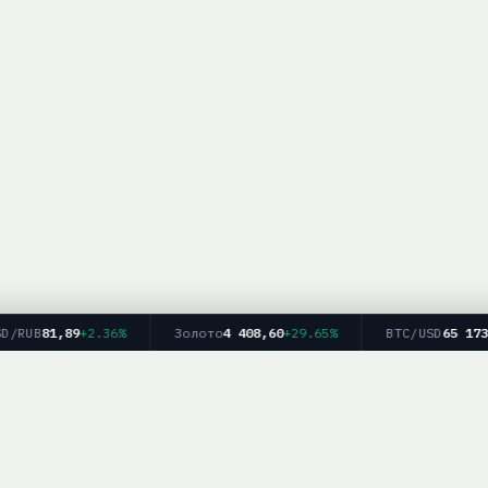
RUB
81,89
+2.36%
Золото
4 408,60
+29.65%
BTC/USD
65 173
-44
Главная
Рейтинг брокеров
Форекс
Крипто
Блог
info — информационный ресурс. Мы не оказываем финансовых услуг и не дае