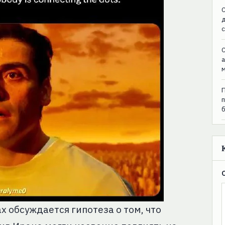
C
C
х обсуждается гипотеза о том, что