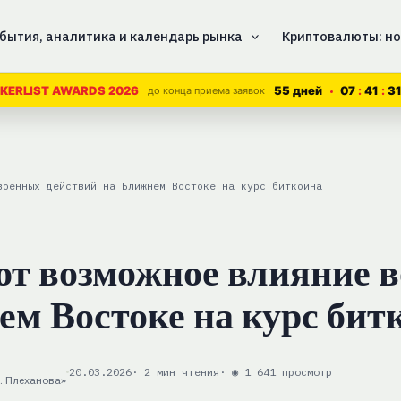
бытия, аналитика и календарь рынка
Криптовалюты: но
55 дней
07
41
3
KERLIST AWARDS 2026
до конца приема заявок
военных действий на Ближнем Востоке на курс биткоина
ют возможное влияние 
ем Востоке на курс бит
20.03.2026
· 2 мин чтения
· ◉ 1 641 просмотр
. Плеханова»