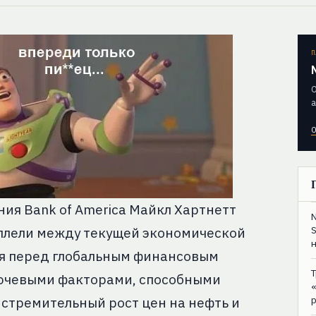
П
О
а
О
ия Bank of America Майкл Хартнетт
ллели между текущей экономической
ся перед глобальным финансовым
ключевыми факторами, способными
 стремительный рост цен на нефть и