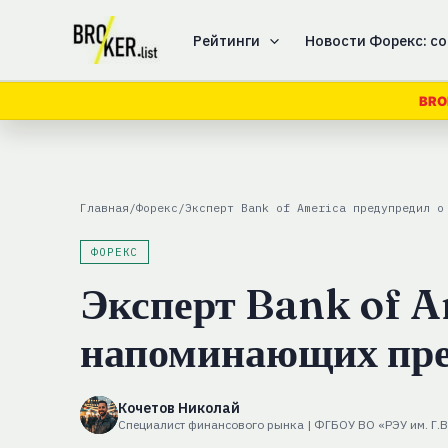
Перейти
к
Рейтинги
Новости Форекс: со
содержимому
BRO
Главная
/
Форекс
/
Эксперт Bank of America предупредил о
ФОРЕКС
Эксперт Bank of A
напоминающих пре
Кочетов Николай
Специалист финансового рынка | ФГБОУ ВО «РЭУ им. Г.В