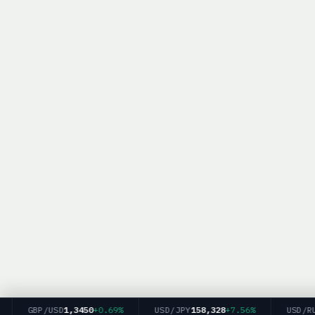
GBP/USD
1,3450
+0.69%
USD/JPY
158,328
+7.56%
USD/RUB