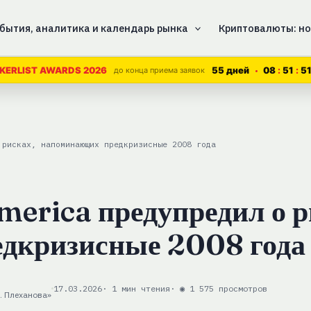
бытия, аналитика и календарь рынка
Криптовалюты: но
55 дней
08
51
5
KERLIST AWARDS 2026
до конца приема заявок
 рисках, напоминающих предкризисные 2008 года
merica предупредил о р
дкризисные 2008 года
17.03.2026
· 1 мин чтения
· ◉ 1 575 просмотров
. Плеханова»