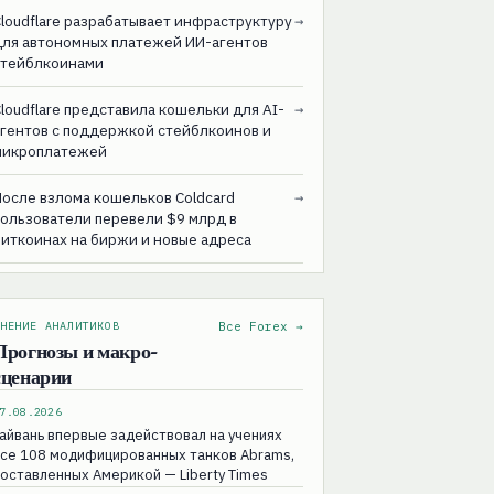
loudflare разрабатывает инфраструктуру
→
для автономных платежей ИИ-агентов
стейблкоинами
loudflare представила кошельки для AI-
→
агентов с поддержкой стейблкоинов и
микроплатежей
После взлома кошельков Coldcard
→
пользователи перевели $9 млрд в
биткоинах на биржи и новые адреса
НЕНИЕ АНАЛИТИКОВ
Все Forex →
Прогнозы и макро-
сценарии
7.08.2026
айвань впервые задействовал на учениях
все 108 модифицированных танков Abrams,
оставленных Америкой — Liberty Times