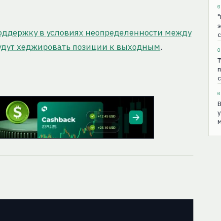
0
"
э
оддержку в условиях неопределенности между
с
будут хеджировать позиции к выходным
.
0
Т
п
0
B
у
м