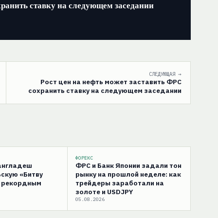
хранить ставку на следующем заседании
СЛЕДУЮЩАЯ →
Рост цен на нефть может заставить ФРС
сохранить ставку на следующем заседании
ФОРЕКС
Бангладеш
ФРС и Банк Японии задали тон
скую «Битву
рынку на прошлой неделе: как
с рекордным
трейдеры заработали на
золоте и USDJPY
05.08.2026