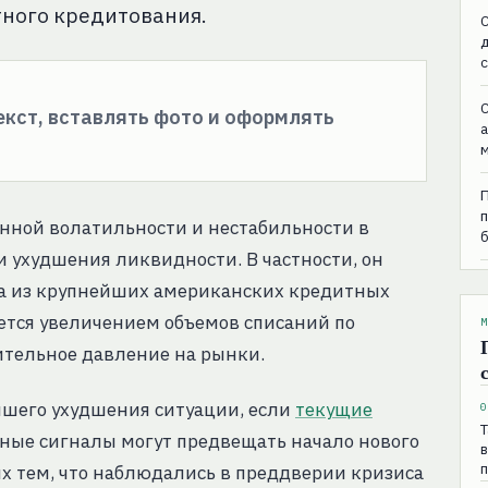
тного кредитования.
C
C
текст, вставлять фото и оформлять
енной волатильности и нестабильности в
 ухудшения ликвидности. В частности, он
ла из крупнейших американских кредитных
ается увеличением объемов списаний по
М
ительное давление на рынки.
йшего ухудшения ситуации, если
текущие
0
Т
обные сигналы могут предвещать начало нового
п
х тем, что наблюдались в преддверии кризиса