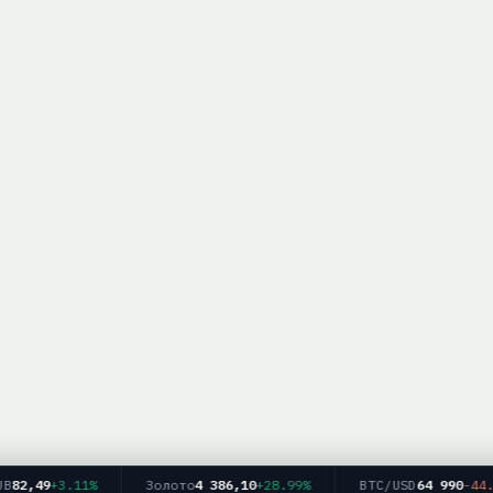
82,49
+3.11%
Золото
4 386,10
+28.99%
BTC/USD
64 990
-44.69