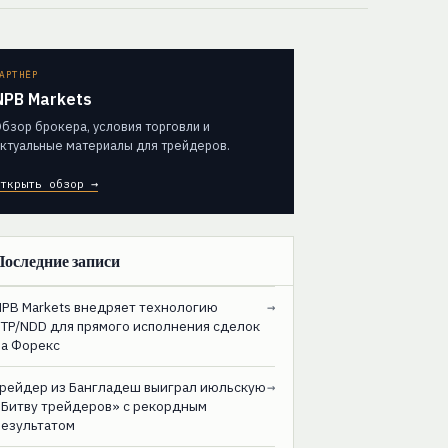
АРТНЁР
NPB Markets
бзор брокера, условия торговли и
ктуальные материалы для трейдеров.
ткрыть обзор →
Последние записи
NPB Markets внедряет технологию
→
STP/NDD для прямого исполнения сделок
на Форекс
Трейдер из Бангладеш выиграл июльскую
→
«Битву трейдеров» с рекордным
результатом