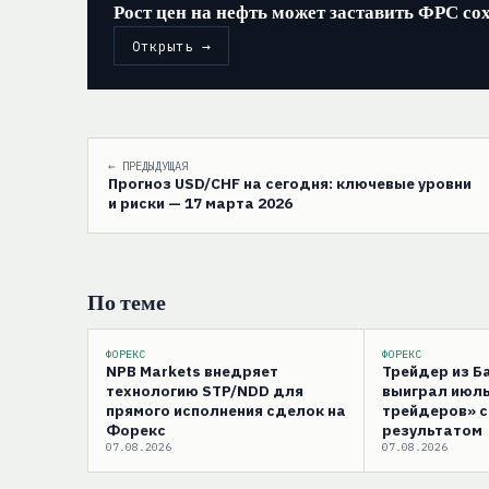
Рост цен на нефть может заставить ФРС со
Открыть →
← ПРЕДЫДУЩАЯ
Прогноз USD/CHF на сегодня: ключевые уровни
и риски — 17 марта 2026
По теме
ФОРЕКС
ФОРЕКС
NPB Markets внедряет
Трейдер из 
технологию STP/NDD для
выиграл июль
прямого исполнения сделок на
трейдеров» 
Форекс
результатом
07.08.2026
07.08.2026