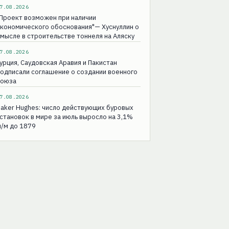
7.08.2026
Проект возможен при наличии
кономического обоснования"— Хуснуллин о
мысле в строительстве тоннеля на Аляску
7.08.2026
урция, Саудовская Аравия и Пакистан
одписали соглашение о создании военного
союза
7.08.2026
aker Hughes: число действующих буровых
становок в мире за июль выросло на 3,1%
/м до 1879