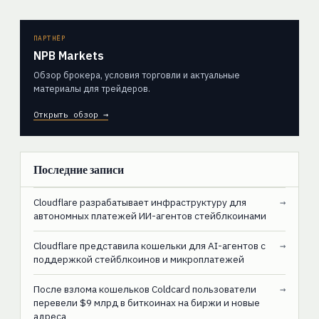
ПАРТНЁР
NPB Markets
Обзор брокера, условия торговли и актуальные
материалы для трейдеров.
Открыть обзор →
Последние записи
Cloudflare разрабатывает инфраструктуру для
→
автономных платежей ИИ-агентов стейблкоинами
Cloudflare представила кошельки для AI-агентов с
→
поддержкой стейблкоинов и микроплатежей
После взлома кошельков Coldcard пользователи
→
перевели $9 млрд в биткоинах на биржи и новые
адреса