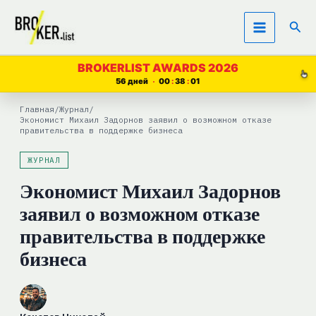
Перейти
Пои
к
содержимому
BROKERLIST AWARDS 2026
56 дней
00
38
00
Главная
/
Журнал
/
Экономист Михаил Задорнов заявил о возможном отказе
правительства в поддержке бизнеса
ЖУРНАЛ
Экономист Михаил Задорнов
заявил о возможном отказе
правительства в поддержке
бизнеса