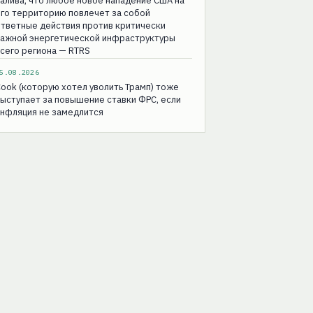
алива, что любое новое нападение США на
го территорию повлечет за собой
тветные действия против критически
важной энергетической инфраструктуры
сего региона — RTRS
5.08.2026
ook (которую хотел уволить Трамп) тоже
ыступает за повышение ставки ФРС, если
инфляция не замедлится