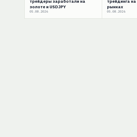
трейдеры заработали на
трейдинга на
золоте и USDJPY
рынках
05.08.2026
05.08.2026