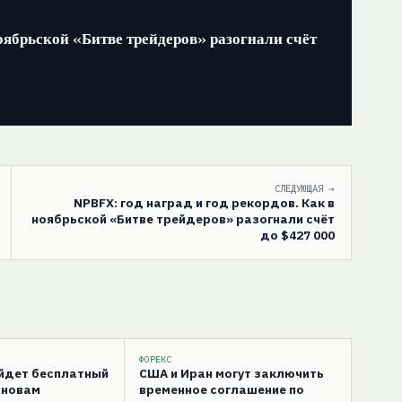
ноябрьской «Битве трейдеров» разогнали счёт
СЛЕДУЮЩАЯ →
NPBFX: год наград и год рекордов. Как в
ноябрьской «Битве трейдеров» разогнали счёт
до $427 000
ФОРЕКС
ойдет бесплатный
США и Иран могут заключить
сновам
временное соглашение по