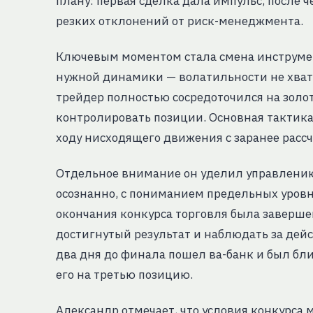
плану: первая сделка дала импульс, после 
резких отклонений от риск-менеджмента.
Ключевым моментом стала смена инструмен
нужной динамики — волатильности не хвата
трейдер полностью сосредоточился на золот
контролировать позиции. Основная тактика
ходу нисходящего движения с заранее рас
Отдельное внимание он уделил управлению
осознанно, с пониманием предельных уровне
окончания конкурса торговля была заверше
достигнутый результат и наблюдать за дей
два дня до финала пошел ва-банк и был бли
его на третью позицию.
Александр отмечает, что условия конкурса