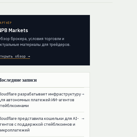
АРТНЁР
NPB Markets
бзор брокера, условия торговли и
ктуальные материалы для трейдеров.
ткрыть обзор →
Последние записи
loudflare разрабатывает инфраструктуру
→
для автономных платежей ИИ-агентов
стейблкоинами
loudflare представила кошельки для AI-
→
агентов с поддержкой стейблкоинов и
микроплатежей