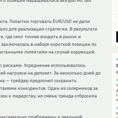
чего позиции наращивались аккуратно, без
та. Попытки торговать EUR/USD не дали
ло для реализации стратегии. В результате
е, где смог точнее входить в рынок и
 заключалась в наборе короткой позиции по
считанными лимитами на случай коррекций.
М
 рисками. Усреднение использовалось
й нагрузки на депозит. За несколько дней до
на — трейдер предпочел сохранить
0
Т
ствиями конкурентов. Один из соперников за
д
С
зок к лидерству, но смена тренда отбросила
0
 максимально приближены к реальной