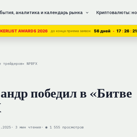
бытия, аналитика и календарь рынка
Криптовалюты: но
56 дней
17
26
21
KERLIST AWARDS 2026
до конца приема заявок
е трейдеров» NPBFX
андр победил в «Битве
X
2.2025
· 3 мин чтения
· ◉ 1 555 просмотров