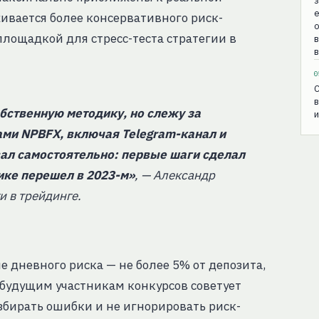
з
е
живается более консервативного риск-
о
площадкой для стресс-теста стратегии в
в
0
C
в
обственную методику, но слежу за
ми NPBFX, включая Telegram-канал и
ал самостоятельно: первые шаги сделал
тике перешел в 2023-м»
, — Александр
и в трейдинге.
 дневного риска — не более 5% от депозита,
будущим участникам конкурсов советует
збирать ошибки и не игнорировать риск-