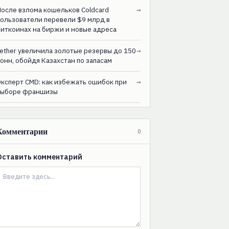
После взлома кошельков Coldcard
→
пользователи перевели $9 млрд в
биткоинах на биржи и новые адреса
ether увеличила золотые резервы до 150
→
онн, обойдя Казахстан по запасам
Эксперт CMD: как избежать ошибок при
→
выборе франшизы
Комментарии
0
Оставить комментарий