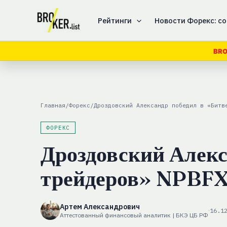
Перейти
к
Рейтинги
Новости Форекс: со
содержимому
BRO
Главная
/
Форекс
/
Дроздовский Александр победил в «Битв
ФОРЕКС
Дроздовский Алекс
трейдеров» NPBF
Артем Александрович
16.1
Аттестованный финансовый аналитик | БКЭ ЦБ РФ