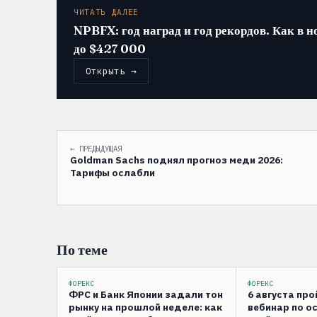
ЧИТАТЬ ДАЛЕЕ
NPBFX: год наград и год рекордов. Как в 
до $427 000
Открыть →
← ПРЕДЫДУЩАЯ
Goldman Sachs поднял прогноз меди 2026:
Тарифы ослабли
По теме
ФОРЕКС
ФОРЕКС
ФРС и Банк Японии задали тон
6 августа пр
рынку на прошлой неделе: как
вебинар по о