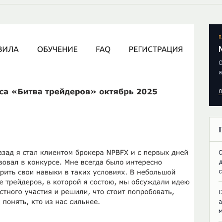
П
О
а
О
C
C