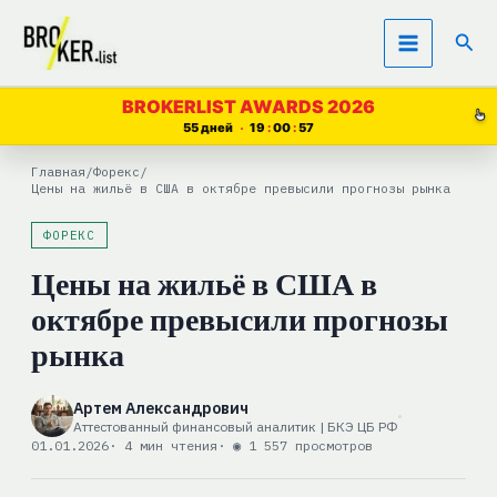
Перейти
Пои
к
содержимому
BROKERLIST AWARDS 2026
55 дней
19
00
56
Главная
/
Форекс
/
Цены на жильё в США в октябре превысили прогнозы рынка
ФОРЕКС
Цены на жильё в США в
октябре превысили прогнозы
рынка
Артем Александрович
Аттестованный финансовый аналитик | БКЭ ЦБ РФ
01.01.2026
· 4 мин чтения
· ◉ 1 557 просмотров