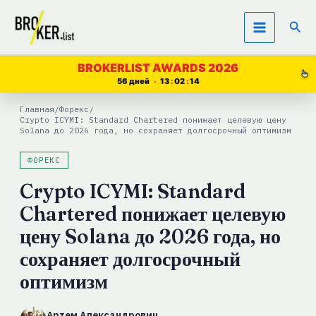
Перейти
Пои
к
содержимому
BROKERLIST AWARDS 2026
56 дней
13
02
13
Главная
/
Форекс
/
Crypto ICYMI: Standard Chartered понижает целевую цену
Solana до 2026 года, но сохраняет долгосрочный оптимизм
ФОРЕКС
Crypto ICYMI: Standard
Chartered понижает целевую
цену Solana до 2026 года, но
сохраняет долгосрочный
оптимизм
Артем Александрович