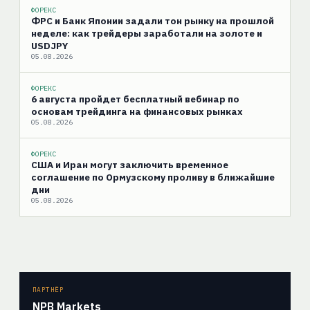
ФОРЕКС
ФРС и Банк Японии задали тон рынку на прошлой
неделе: как трейдеры заработали на золоте и
USDJPY
05.08.2026
ФОРЕКС
6 августа пройдет бесплатный вебинар по
основам трейдинга на финансовых рынках
05.08.2026
ФОРЕКС
США и Иран могут заключить временное
соглашение по Ормузскому проливу в ближайшие
дни
05.08.2026
ПАРТНЁР
NPB Markets