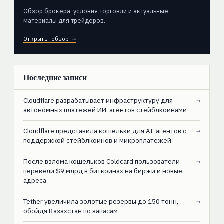
Обзор брокера, условия торговли и актуальные
материалы для трейдеров.
Открыть обзор →
Последние записи
Cloudflare разрабатывает инфраструктуру для
→
автономных платежей ИИ-агентов стейблкоинами
Cloudflare представила кошельки для AI-агентов с
→
поддержкой стейблкоинов и микроплатежей
После взлома кошельков Coldcard пользователи
→
перевели $9 млрд в биткоинах на биржи и новые
адреса
Tether увеличила золотые резервы до 150 тонн,
→
обойдя Казахстан по запасам