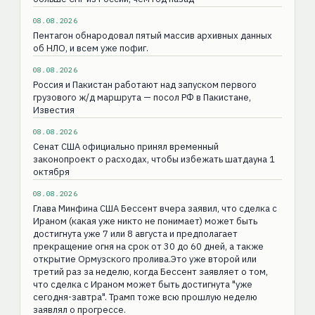
08.08.2026
Пентагон обнародовал пятый массив архивных данных
об НЛО, и всем уже пофиг.
08.08.2026
Россия и Пакистан работают над запуском первого
грузового ж/д маршрута — посол РФ в Пакистане,
Известия
08.08.2026
Сенат США официально принял временный
законопроект о расходах, чтобы избежать шатдауна 1
октября
08.08.2026
Глава Минфина США Бессент вчера заявил, что сделка с
Ираном (какая уже никто не понимает) может быть
достигнута уже 7 или 8 августа и предполагает
прекращение огня на срок от 30 до 60 дней, а также
открытие Ормузского пролива.Это уже второй или
третий раз за неделю, когда Бессент заявляет о том,
что сделка с Ираном может быть достигнута "уже
сегодня-завтра". Трамп тоже всю прошлую неделю
заявлял о прогрессе.