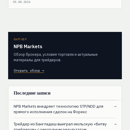
05.08.2026
ПАРТНЁР
NPB Markets
Обзор брокера, условия торговли и актуальные
материалы для трейдеров.
Открыть обзор →
Последние записи
NPB Markets внедряет технологию STP/NDD для
→
прямого исполнения сделок на Форекс
Трейдер из Бангладеш выиграл июльскую «Битву
→
трейдеров» с рекордным результатом