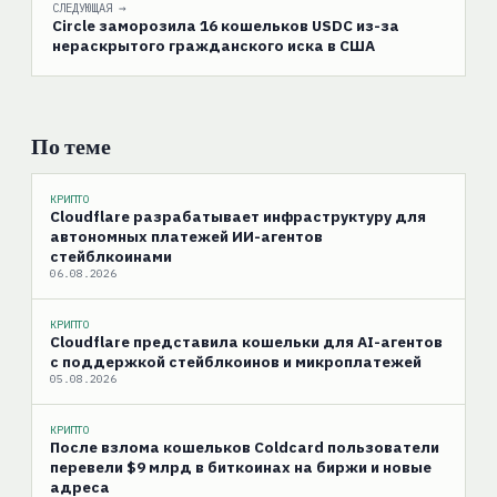
СЛЕДУЮЩАЯ →
Circle заморозила 16 кошельков USDC из-за
нераскрытого гражданского иска в США
По теме
КРИПТО
Cloudflare разрабатывает инфраструктуру для
автономных платежей ИИ-агентов
стейблкоинами
06.08.2026
КРИПТО
Cloudflare представила кошельки для AI-агентов
с поддержкой стейблкоинов и микроплатежей
05.08.2026
КРИПТО
После взлома кошельков Coldcard пользователи
перевели $9 млрд в биткоинах на биржи и новые
адреса