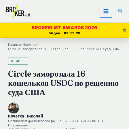
Перейти
Пои
к
содержимому
BROKERLIST AWARDS 2026
54 дня
03
51
19
Главная
/
Крипто
/
Circle заморозила 16 кошельков USDC по решению суда США
КРИПТО
Circle заморозила 16
кошельков USDC по решению
суда США
Кочетов Николай
Специалист финансового рынка | ФГБОУ ВО «РЭУ им. Г.В.
Плеханова»