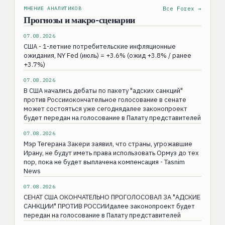
МНЕНИЕ АНАЛИТИКОВ
Все Forex →
Прогнозы и макро-сценарии
07.08.2026
США - 1-летние потребительские инфляционные
ожидания, NY Fed (июль) = +3.6% (ожид +3.8% / ранее
+3.7%)
07.08.2026
В США начались дебаты по пакету "адских санкций"
против Россииокончательное голосование в сенате
может состояться уже сегоднядалее законопроект
будет передан на голосование в Палату представителей
07.08.2026
Мэр Тегерана Закери заявил, что страны, угрожавшие
Ирану, не будут иметь права использовать Ормуз до тех
пор, пока не будет выплачена компенсация - Tasnim
News
07.08.2026
СЕНАТ США ОКОНЧАТЕЛЬНО ПРОГОЛОСОВАЛ ЗА "АДСКИЕ
САНКЦИИ" ПРОТИВ РОССИИдалее законопроект будет
передан на голосование в Палату представителей