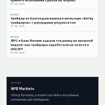
прямого исполнения сделок на Форекс
07.08.2026
ФОРЕКС
Трейдер из Бангладеш выиграл июльскую «Битву
трейдеров» с рекордным результатом
07.08.2026
ФОРЕКС
ФРС и Банк Японии задали тон рынку на прошлой
неделе: как трейдеры заработали на золоте и
USDJPY
05.08.2026
ПАРТНЁР
NPB Markets
Обзор брокера, условия торговли и актуальные
материалы для трейдеров.