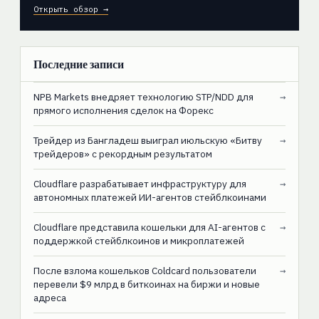
Открыть обзор →
Последние записи
NPB Markets внедряет технологию STP/NDD для
→
прямого исполнения сделок на Форекс
Трейдер из Бангладеш выиграл июльскую «Битву
→
трейдеров» с рекордным результатом
Cloudflare разрабатывает инфраструктуру для
→
автономных платежей ИИ-агентов стейблкоинами
Cloudflare представила кошельки для AI-агентов с
→
поддержкой стейблкоинов и микроплатежей
После взлома кошельков Coldcard пользователи
→
перевели $9 млрд в биткоинах на биржи и новые
адреса