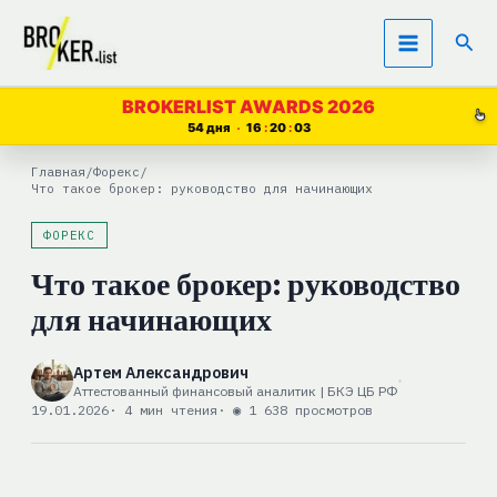
Перейти
Пои
к
содержимому
BROKERLIST AWARDS 2026
54 дня
16
20
03
Главная
/
Форекс
/
Что такое брокер: руководство для начинающих
ФОРЕКС
Что такое брокер: руководство
для начинающих
Артем Александрович
Аттестованный финансовый аналитик | БКЭ ЦБ РФ
19.01.2026
· 4 мин чтения
· ◉ 1 638 просмотров