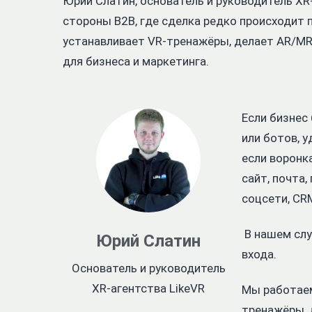
Юрий Слатин, основатель и руководитель XR
стороны B2B, где сделка редко происходит 
устанавливает VR-тренажёры, делает AR/MR
для бизнеса и маркетинга.
Если бизнес
или ботов, 
если воронк
сайт, почта,
соцсети, CR
В нашем слу
Юрий Слатин
входа.
Основатель и руководитель
XR-агентства LikeVR
Мы работаем
тренажёры, 