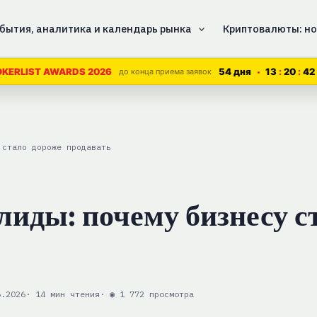
бытия, аналитика и календарь рынка
Криптовалюты: но
54 дня
13
20
41
OKERLIST AWARDS 2026
до конца приема заявок
 стало дороже продавать
лиды: почему бизнесу с
6.2026
· 14 мин чтения
· ◉ 1 772 просмотра