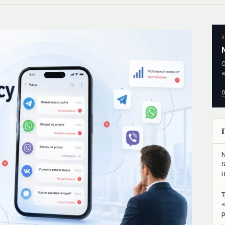
П
О
а
О