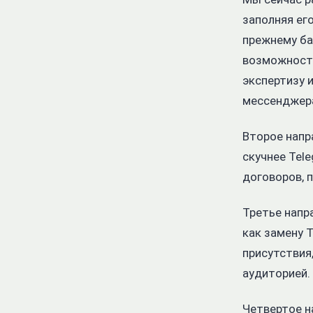
заполняя ег
прежнему ба
возможность
экспертизу 
мессенджер
Второе напр
скучнее Tele
договоров, 
Третье напр
как замену 
присутствия
аудиторией.
Четвертое н