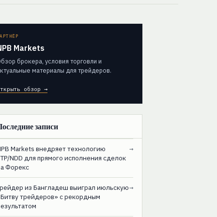
АРТНЁР
NPB Markets
бзор брокера, условия торговли и
ктуальные материалы для трейдеров.
ткрыть обзор →
Последние записи
NPB Markets внедряет технологию
→
STP/NDD для прямого исполнения сделок
на Форекс
Трейдер из Бангладеш выиграл июльскую
→
«Битву трейдеров» с рекордным
результатом