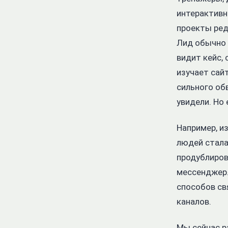
интерактивн
проекты ред
Лид обычно 
видит кейс,
изучает сай
сильного об
увидели. Но
Например, и
людей стала
продублиров
мессенджер.
способов св
каналов.
Мы сейчас р