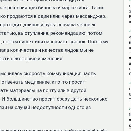
ые решения для бизнеса и маркетинга. Такие
ко продаются в один клик через мессенджер.
н
проходит длинный путь: сначала человек
0
 статью, выступление, рекомендацию, потом
т, потом пишет или назначает звонок. Поэтому
в
н
вала количества и качества лидов мы не
-
 есть некоторые изменения.
зменилась скорость коммуникации: часть
С
 отвечать медленнее, кто-то просит
0
С
ать материалы на почту или в другой
б
 И большинство просит сразу дать несколько
T
язи на случай недоступности одного из
0
п
к
азвиваем в первую очередь собственный сайт,