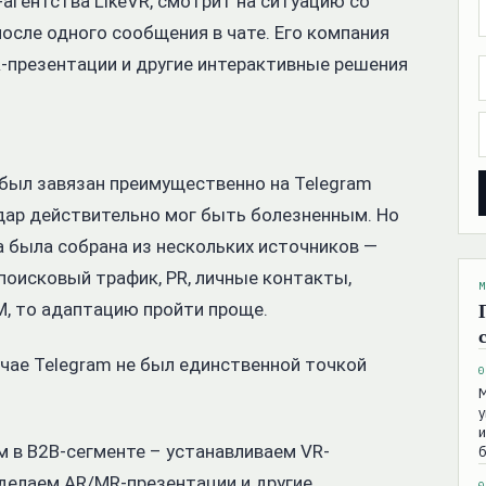
-агентства LikeVR, смотрит на ситуацию со
после одного сообщения в чате. Его компания
-презентации и другие интерактивные решения
 был завязан преимущественно на Telegram
удар действительно мог быть болезненным. Но
а была собрана из нескольких источников —
 поисковый трафик, PR, личные контакты,
М
M, то адаптацию пройти проще.
чае Telegram не был единственной точкой
0
М
у
и
 в B2B-сегменте – устанавливаем VR-
б
делаем AR/MR-презентации и другие
0