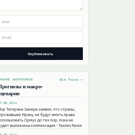
НЕНИЕ АНАЛИТИКОВ
Все Forex →
Прогнозы и макро-
сценарии
7.08.2026
эр Тегерана Закери заявил, что страны,
грожавшие Ирану, не будут иметь права
спользовать Ормуз до тех пор, пока не
удет выплачена компенсация - Tasnim News
7.08.2026