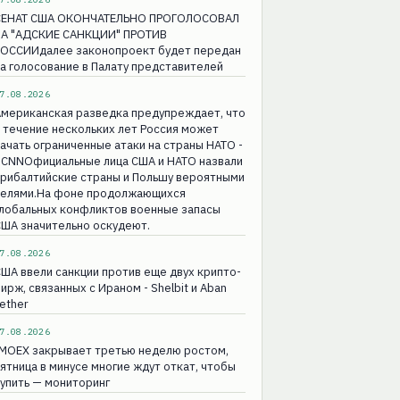
СЕНАТ США ОКОНЧАТЕЛЬНО ПРОГОЛОСОВАЛ
ЗА "АДСКИЕ САНКЦИИ" ПРОТИВ
РОССИИдалее законопроект будет передан
а голосование в Палату представителей
7.08.2026
Американская разведка предупреждает, что
 течение нескольких лет Россия может
ачать ограниченные атаки на страны НАТО -
 CNNОфициальные лица США и НАТО назвали
прибалтийские страны и Польшу вероятными
целями.На фоне продолжающихся
глобальных конфликтов военные запасы
ША значительно оскудеют.
7.08.2026
ША ввели санкции против еще двух крипто-
ирж, связанных с Ираном - Shelbit и Aban
ether
7.08.2026
IMOEX закрывает третью неделю ростом,
ятница в минусе многие ждут откат, чтобы
упить — мониторинг