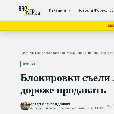
Перейти
к
Рейтинги
Новости Форекс: со
содержимому
BR
Главная
/
Журнал
/
Блокировки съели лиды: почему бизнесу
ЖУРНАЛ
Блокировки съели 
дороже продавать
Артем Александрович
09.0
Аттестованный финансовый аналитик | БКЭ ЦБ РФ