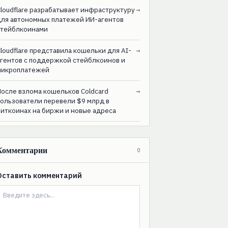
loudflare разрабатывает инфраструктуру
→
для автономных платежей ИИ-агентов
стейблкоинами
loudflare представила кошельки для AI-
→
агентов с поддержкой стейблкоинов и
микроплатежей
После взлома кошельков Coldcard
→
пользователи перевели $9 млрд в
биткоинах на биржи и новые адреса
Комментарии
0
Оставить комментарий