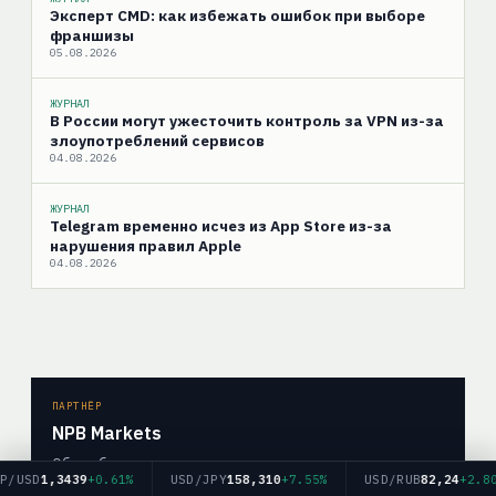
Эксперт CMD: как избежать ошибок при выборе
франшизы
05.08.2026
ЖУРНАЛ
В России могут ужесточить контроль за VPN из-за
злоупотреблений сервисов
04.08.2026
ЖУРНАЛ
Telegram временно исчез из App Store из-за
нарушения правил Apple
04.08.2026
ПАРТНЁР
NPB Markets
Обзор брокера, условия торговли и актуальные
D
1,3439
+0.61%
USD/JPY
158,310
+7.55%
USD/RUB
82,24
+2.80%
материалы для трейдеров.