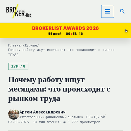
Перейти
Пои
к
содержимому
BROKERLIST AWARDS 2026
55 дней
09
58
15
Главная
/
Журнал
/
Почему работу ищут месяцами: что происходит с рынком
труда
ЖУРНАЛ
Почему работу ищут
месяцами: что происходит с
рынком труда
Артем Александрович
Аттестованный финансовый аналитик | БКЭ ЦБ РФ
03.06.2026
· 10 мин чтения
· ◉ 1 777 просмотров