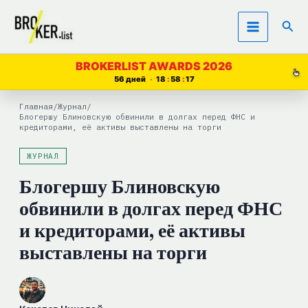
Перейти
Пои
к
содержимому
BROKERLIST AWARDS 2026
56 дней
18
58
16
Главная
/
Журнал
/
Блогершу Блиновскую обвинили в долгах перед ФНС и
кредиторами, её активы выставлены на торги
ЖУРНАЛ
Блогершу Блиновскую
обвинили в долгах перед ФНС
и кредиторами, её активы
выставлены на торги