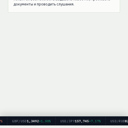
документы и проводить слушания.
GBP/USD
1,3492
+1.00%
USD/JPY
157,745
+7.17%
USD/RUB
82,