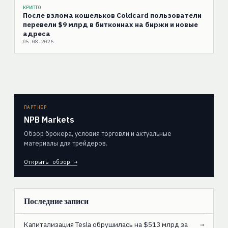
КРИПТО
После взлома кошельков Coldcard пользователи
перевели $9 млрд в биткоинах на биржи и новые
адреса
05.08.2026
ПАРТНЁР
NPB Markets
Обзор брокера, условия торговли и актуальные
материалы для трейдеров.
Открыть обзор →
Последние записи
Капитализация Tesla обрушилась на $513 млрд за
→