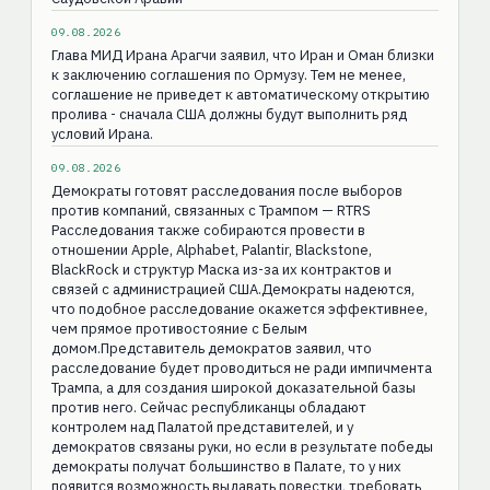
09.08.2026
Глава МИД Ирана Арагчи заявил, что Иран и Оман близки
к заключению соглашения по Ормузу. Тем не менее,
соглашение не приведет к автоматическому открытию
пролива - сначала США должны будут выполнить ряд
условий Ирана.
09.08.2026
Демократы готовят расследования после выборов
против компаний, связанных с Трампом — RTRS
Расследования также собираются провести в
отношении Apple, Alphabet, Palantir, Blackstone,
BlackRock и структур Маска из-за их контрактов и
связей с администрацией США.Демократы надеются,
что подобное расследование окажется эффективнее,
чем прямое противостояние с Белым
домом.Представитель демократов заявил, что
расследование будет проводиться не ради импичмента
Трампа, а для создания широкой доказательной базы
против него. Сейчас республиканцы обладают
контролем над Палатой представителей, и у
демократов связаны руки, но если в результате победы
демократы получат большинство в Палате, то у них
появится возможность выдавать повестки, требовать