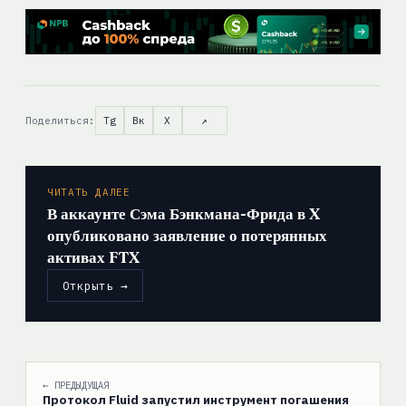
Поделиться:
Tg
Вк
X
↗
ЧИТАТЬ ДАЛЕЕ
В аккаунте Сэма Бэнкмана-Фрида в X
опубликовано заявление о потерянных
активах FTX
Открыть →
← ПРЕДЫДУЩАЯ
Протокол Fluid запустил инструмент погашения