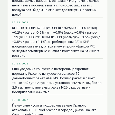
предлагаемые варианты эскалации могут иметь самые
негативные последствия, а с помощью лишь атак с
воздуха Белый дом не сможет достигнуть желаемых
целей.
09.08.2026
КНР - ПОТРЕБИНФЛЯЦИЯ CPI (июль)м/м = -0.1% (ожид
+0.2% / ранее -0.3%)г/г = +0.5% (ожид +0.8% / ранее
+1%)КНР - ПРОМИНФЛЯЦИЯ РPI (июль)г/г = +3.5% (ожид
+3.8% / ранее +4.1%)потребинфляция CPI в КНР
продолжила замедляться в июле проминфляция PPI
замедлилась впервые с начала конфликта на Ближнем
востоке
09.08.2026
США уведомил конгресс о намерении разрешить
передачу Украине из турецких запасов 70
дальнобойных ракет ATACMS.Помимо ракет, в пакет
также войдут 12 пусковых установок M270 MLRS, более
2,5 тыс. неуправляемых ракет M26 с кассетными
боеприпасами и 47 тыс.
09.08.2026
Йеменские хуситы, поддерживаемые Ираном,
атаковали НПЗ Saudi Aramco в городе Джазан на юге
Саудовской Аравии