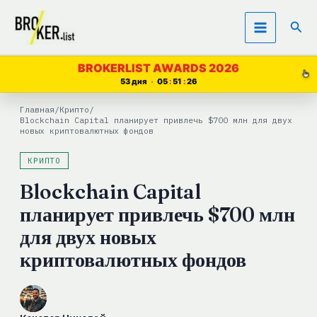
Перейти
Пои
к
содержимому
BROKERLIST AWARDS 2026
53 дня
05
51
25
Главная
/
Крипто
/
Blockchain Capital планирует привлечь $700 млн для двух
новых криптовалютных фондов
КРИПТО
Blockchain Capital
планирует привлечь $700 млн
для двух новых
криптовалютных фондов