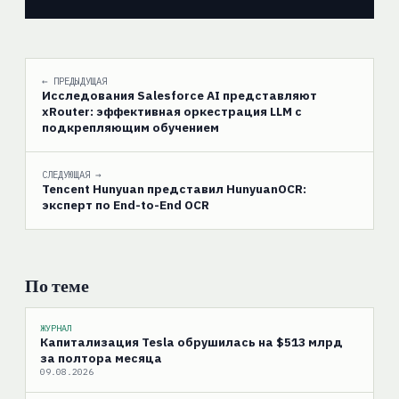
← ПРЕДЫДУЩАЯ
Исследования Salesforce AI представляют
xRouter: эффективная оркестрация LLM с
подкрепляющим обучением
СЛЕДУЮЩАЯ →
Tencent Hunyuan представил HunyuanOCR:
эксперт по End-to-End OCR
По теме
ЖУРНАЛ
Капитализация Tesla обрушилась на $513 млрд
за полтора месяца
09.08.2026