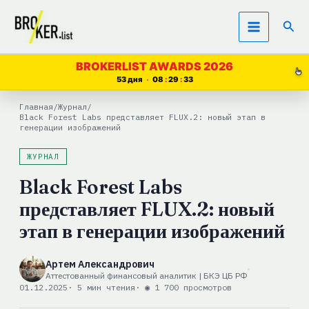
Перейти
Пои
к
содержимому
BROKERLIST AWARDS 2026
53 дня
08
29
32
Главная
/
Журнал
/
Black Forest Labs представляет FLUX.2: новый этап в
генерации изображений
ЖУРНАЛ
Black Forest Labs
представляет FLUX.2: новый
этап в генерации изображений
Артем Александрович
Аттестованный финансовый аналитик | БКЭ ЦБ РФ
01.12.2025
· 5 мин чтения
· ◉ 1 700 просмотров