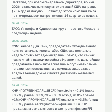
Berkshire, при новом генеральном директоре, во 2кв
2026г стала чистым покупателем акций США, направив
$20 млрд на покупки. — отчет до этого компания была
нетто-продавцом на протяжении 14 кварталов подряд
08.08.2026
ТАСС: Уиткофф и Кушнер планируют посетить Москву на
следующей неделе
08.08.2026
CNN: Генерал Дэн Кейн, председатель Объединённого
комитета начальников штабов США, уже несколько
недель объясняет администрации Трампа, что сейчас
нужно «найти выход» из войны с Ираном т.к. дальнейшие
предлагаемые варианты эскалации могут иметь самые
негативные последствия, а с помощью лишь атак с
воздуха Белый дом не сможет достигнуть желаемых
целей.
09.08.2026
КНР - ПОТРЕБИНФЛЯЦИЯ CPI (июль)м/м = -0.1% (ожид
+0.2% / ранее -0.3%)г/г = +0.5% (ожид +0.8% / ранее
+1%)КНР - ПРОМИНФЛЯЦИЯ РPI (июль)г/г = +3.5% (ожид
+3.8% / ранее +4.1%)потребинфляция CPI в КНР
продолжила замедляться в июле проминфляция PPI