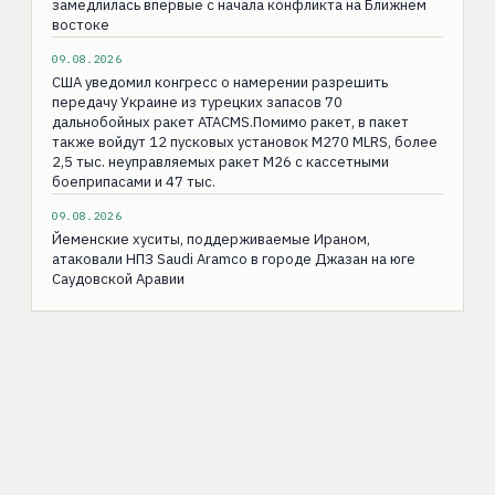
замедлилась впервые с начала конфликта на Ближнем
востоке
09.08.2026
США уведомил конгресс о намерении разрешить
передачу Украине из турецких запасов 70
дальнобойных ракет ATACMS.Помимо ракет, в пакет
также войдут 12 пусковых установок M270 MLRS, более
2,5 тыс. неуправляемых ракет M26 с кассетными
боеприпасами и 47 тыс.
09.08.2026
Йеменские хуситы, поддерживаемые Ираном,
атаковали НПЗ Saudi Aramco в городе Джазан на юге
Саудовской Аравии