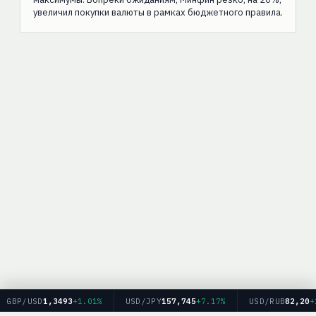
увеличил покупки валюты в рамках бюджетного правила.
GBP/USD
1,3493
+1.01%
USD/JPY
157,745
+7.17%
USD/RUB
82,20
+2.