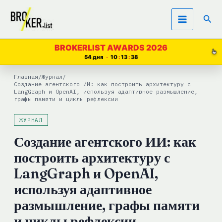
Перейти
Пои
к
содержимому
BROKERLIST AWARDS 2026
54 дня
10
13
38
Главная
/
Журнал
/
Создание агентского ИИ: как построить архитектуру с
LangGraph и OpenAI, используя адаптивное размышление,
графы памяти и циклы рефлексии
ЖУРНАЛ
Создание агентского ИИ: как
построить архитектуру с
LangGraph и OpenAI,
используя адаптивное
размышление, графы памяти
и циклы рефлексии