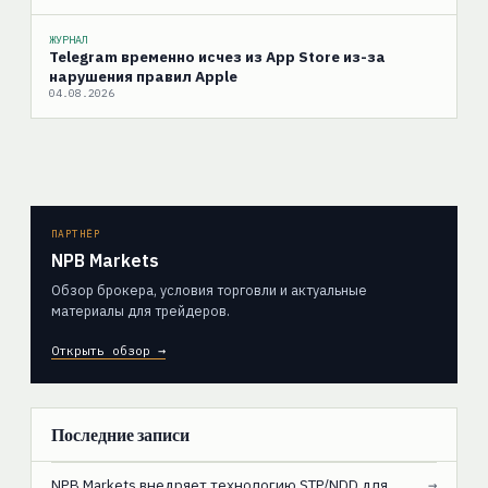
ЖУРНАЛ
Telegram временно исчез из App Store из-за
нарушения правил Apple
04.08.2026
ПАРТНЁР
NPB Markets
Обзор брокера, условия торговли и актуальные
материалы для трейдеров.
Открыть обзор →
Последние записи
NPB Markets внедряет технологию STP/NDD для
→