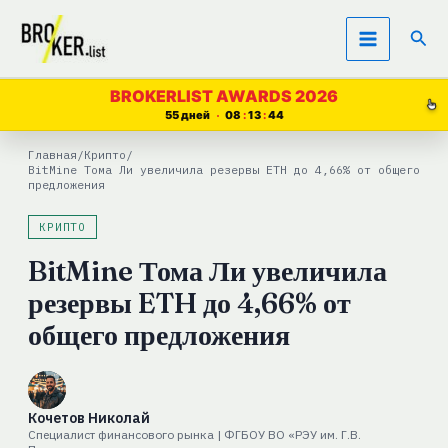
Перейти
Пои
к
содержимому
BROKERLIST AWARDS 2026
55 дней
08
13
44
Главная
/
Крипто
/
BitMine Тома Ли увеличила резервы ETH до 4,66% от общего
предложения
КРИПТО
BitMine Тома Ли увеличила
резервы ETH до 4,66% от
общего предложения
Кочетов Николай
Специалист финансового рынка | ФГБОУ ВО «РЭУ им. Г.В.