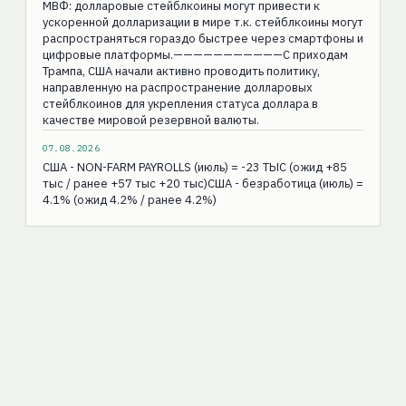
МВФ: долларовые стейблкоины могут привести к
ускоренной долларизации в мире т.к. стейблкоины могут
распространяться гораздо быстрее через смартфоны и
цифровые платформы.———————————С приходам
Трампа, США начали активно проводить политику,
направленную на распространение долларовых
стейблкоинов для укрепления статуса доллара в
качестве мировой резервной валюты.
07.08.2026
США - NON-FARM PAYROLLS (июль) = -23 ТЫС (ожид +85
тыс / ранее +57 тыс +20 тыс)США - безработица (июль) =
4.1% (ожид 4.2% / ранее 4.2%)