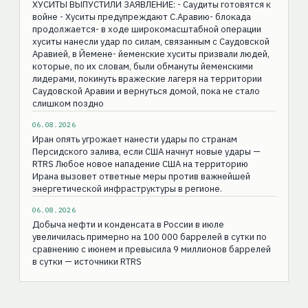
ХУСИТЫ ВЫПУСТИЛИ ЗАЯВЛЕНИЕ: - Саудиты готовятся к
войне - Хуситы предупреждают С.Аравию- блокада
продолжается- в ходе широкомасштабной операции
хуситы нанесли удар по силам, связанным с Саудовской
Аравией, в Йемене- йеменские хуситы призвали людей,
которые, по их словам, были обмануты йеменскими
лидерами, покинуть вражеские лагеря на территории
Саудовской Аравии и вернуться домой, пока не стало
слишком поздно
06.08.2026
Иран опять угрожает нанести удары по странам
Персидского залива, если США начнут новые удары —
RTRS Любое новое нападение США на территорию
Ирана вызовет ответные меры против важнейшей
энергетической инфраструктуры в регионе.
06.08.2026
Добыча нефти и конденсата в России в июле
увеличилась примерно на 100 000 баррелей в сутки по
сравнению с июнем и превысила 9 миллионов баррелей
в сутки — источники RTRS