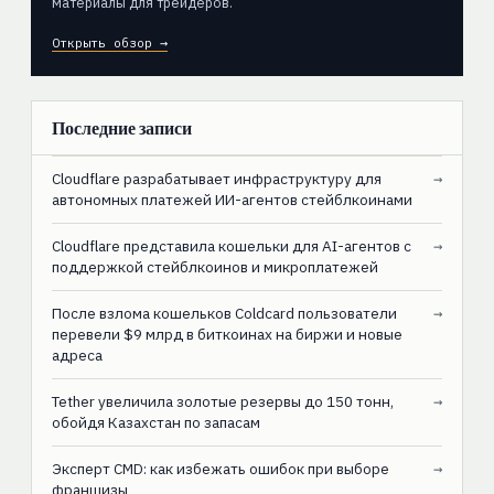
материалы для трейдеров.
Открыть обзор →
Последние записи
Cloudflare разрабатывает инфраструктуру для
→
автономных платежей ИИ-агентов стейблкоинами
Cloudflare представила кошельки для AI-агентов с
→
поддержкой стейблкоинов и микроплатежей
После взлома кошельков Coldcard пользователи
→
перевели $9 млрд в биткоинах на биржи и новые
адреса
Tether увеличила золотые резервы до 150 тонн,
→
обойдя Казахстан по запасам
Эксперт CMD: как избежать ошибок при выборе
→
франшизы