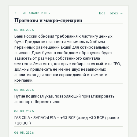
МНЕНИЕ АНАЛИТИКОВ
Все Forex →
Прогнозы и макро-сценарии
06.08.2026
Банк России обновил требования к листингу ценных
бумагПредлагается ввести минимальный объем
первичных размещений акций для котировальных
списков. Доля бумаг в свободном обращении будет
зависеть от размера собственного капитала
эмитента.Эмитенты, которые собираются выйти на IPO,
должны привлекать не менее двух независимых
аналитиков для оценки справедливой стоимости
компании.
06.08.2026
Путин подписал указ, позволяющий приватизировать
аэропорт Шереметьево
06.08.2026
ГАЗ США - ЗАПАСЫ EIA = +33 BCF (ожид +30 BCF / ранее
+28 BCF)
06.08.2026