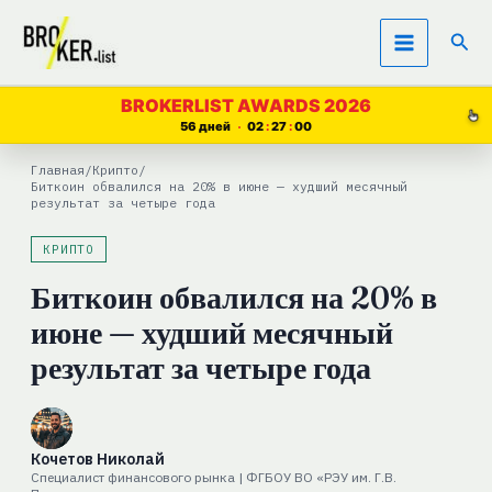
Перейти
Пои
к
содержимому
BROKERLIST AWARDS 2026
56 дней
02
27
00
Главная
/
Крипто
/
Биткоин обвалился на 20% в июне — худший месячный
результат за четыре года
КРИПТО
Биткоин обвалился на 20% в
июне — худший месячный
результат за четыре года
Кочетов Николай
Специалист финансового рынка | ФГБОУ ВО «РЭУ им. Г.В.