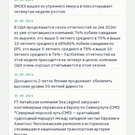
IMOEX вышел из утреннего минуса в плюсоткрывает
четвертую неделю ростом
10.08.2026
В США продолжается сезон отчетностей за 2кв 2026г
из уже отчитавшихся компаний, 76% побили ожидания
по выручке, это выше 5-летнего среднего в 70% и выше
10-летнего среднего в 68%86% побили ожидания по
EPS, это выше 5-летнего среднего в 78% и выше 10-
летнего среднего в 76%— FactSetпик отчетностей на
этой неделе приходится на четверг в целом, компании
США очень хорошо отчитываются в этом сезоне
10.08.2026
Доходность 2-леток Японии продолжает обновлять
высокие уровни 30-летней давности
10.08.2026
FT: Китайская компания Sea Legend запускает
контейнерные перевозки в Европу по Севморпути (СМП)
*Северный морской путь (СМП) — кратчайший
судоходный маршрут между западной частью Евразии и
Азиатско-Тихоокеанским регионом и исторически
сложившаяся национальная транспортная артерия
России