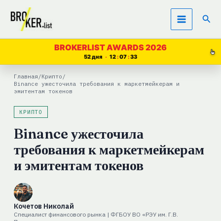
Перейти
Пои
к
содержимому
BROKERLIST AWARDS 2026
52 дня
12
07
32
Главная
/
Крипто
/
Binance ужесточила требования к маркетмейкерам и
эмитентам токенов
КРИПТО
Binance ужесточила
требования к маркетмейкерам
и эмитентам токенов
Кочетов Николай
Специалист финансового рынка | ФГБОУ ВО «РЭУ им. Г.В.