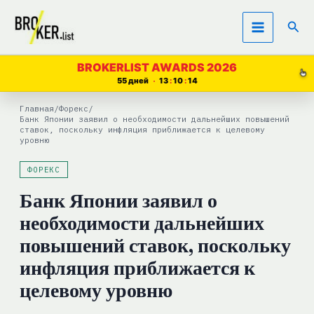
Перейти
Пои
к
содержимому
BROKERLIST AWARDS 2026
55 дней
13
10
14
Главная
/
Форекс
/
Банк Японии заявил о необходимости дальнейших повышений
ставок, поскольку инфляция приближается к целевому
уровню
ФОРЕКС
Банк Японии заявил о
необходимости дальнейших
повышений ставок, поскольку
инфляция приближается к
целевому уровню