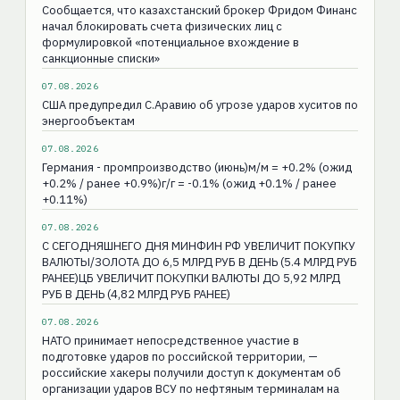
Сообщается, что казахстанский брокер Фридом Финанс
начал блокировать счета физических лиц с
формулировкой «потенциальное вхождение в
санкционные списки»
07.08.2026
США предупредил С.Аравию об угрозе ударов хуситов по
энергообъектам
07.08.2026
Германия - промпроизводство (июнь)м/м = +0.2% (ожид
+0.2% / ранее +0.9%)г/г = -0.1% (ожид +0.1% / ранее
+0.11%)
07.08.2026
С СЕГОДНЯШНЕГО ДНЯ МИНФИН РФ УВЕЛИЧИТ ПОКУПКУ
ВАЛЮТЫ/ЗОЛОТА ДО 6,5 МЛРД РУБ В ДЕНЬ (5.4 МЛРД РУБ
РАНЕЕ)ЦБ УВЕЛИЧИТ ПОКУПКИ ВАЛЮТЫ ДО 5,92 МЛРД
РУБ В ДЕНЬ (4,82 МЛРД РУБ РАНЕЕ)
07.08.2026
НАТО принимает непосредственное участие в
подготовке ударов по российской территории, —
российские хакеры получили доступ к документам об
организации ударов ВСУ по нефтяным терминалам на