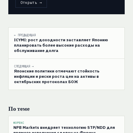
Открыть →
← ПРЕДЫДУЩАЯ
ICYMI: рост доходности заставляет Японию
планировать более высокие расходы на
обслуживание долга
СЛЕДУЮЩАЯ →
Японские политики отмечают стойкость
инфляции и риски роста цен на активы в
октябрьских протоколах БОЖ
По теме
ФОРЕКС
NPB Markets внедряет технологию STP/NDD для
прямого исполнения сделок на Форекс