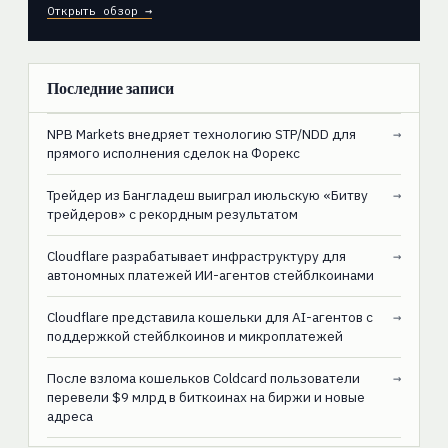
Открыть обзор →
Последние записи
NPB Markets внедряет технологию STP/NDD для
→
прямого исполнения сделок на Форекс
Трейдер из Бангладеш выиграл июльскую «Битву
→
трейдеров» с рекордным результатом
Cloudflare разрабатывает инфраструктуру для
→
автономных платежей ИИ-агентов стейблкоинами
Cloudflare представила кошельки для AI-агентов с
→
поддержкой стейблкоинов и микроплатежей
После взлома кошельков Coldcard пользователи
→
перевели $9 млрд в биткоинах на биржи и новые
адреса