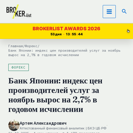
Перейти
Пои
к
содержимому
BROKERLIST AWARDS 2026
53 дня
13
55
43
Главная
/
Форекс
/
Банк Японии: индекс цен производителей услуг за ноябрь
вырос на 2,7% в годовом исчислении
ФОРЕКС
Банк Японии: индекс цен
производителей услуг за
ноябрь вырос на 2,7% в
годовом исчислении
Артем Александрович
Аттестованный финансовый аналитик | БКЭ ЦБ РФ