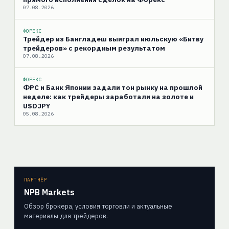
07.08.2026
ФОРЕКС
Трейдер из Бангладеш выиграл июльскую «Битву
трейдеров» с рекордным результатом
07.08.2026
ФОРЕКС
ФРС и Банк Японии задали тон рынку на прошлой
неделе: как трейдеры заработали на золоте и
USDJPY
05.08.2026
ПАРТНЁР
NPB Markets
Обзор брокера, условия торговли и актуальные
материалы для трейдеров.