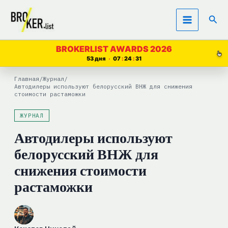
Перейти
Пои
к
содержимому
BROKERLIST AWARDS 2026
53 дня
07
24
30
Главная
/
Журнал
/
Автодилеры используют белорусский ВНЖ для снижения
стоимости растаможки
ЖУРНАЛ
Автодилеры используют
белорусский ВНЖ для
снижения стоимости
растаможки