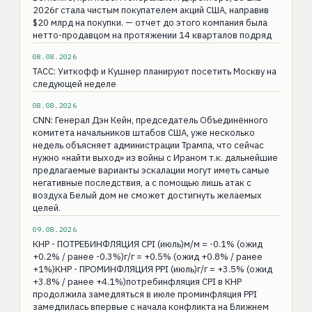
2026г стала чистым покупателем акций США, направив
$20 млрд на покупки. — отчет до этого компания была
нетто-продавцом на протяжении 14 кварталов подряд
08.08.2026
ТАСС: Уиткофф и Кушнер планируют посетить Москву на
следующей неделе
08.08.2026
CNN: Генерал Дэн Кейн, председатель Объединённого
комитета начальников штабов США, уже несколько
недель объясняет администрации Трампа, что сейчас
нужно «найти выход» из войны с Ираном т.к. дальнейшие
предлагаемые варианты эскалации могут иметь самые
негативные последствия, а с помощью лишь атак с
воздуха Белый дом не сможет достигнуть желаемых
целей.
09.08.2026
КНР - ПОТРЕБИНФЛЯЦИЯ CPI (июль)м/м = -0.1% (ожид
+0.2% / ранее -0.3%)г/г = +0.5% (ожид +0.8% / ранее
+1%)КНР - ПРОМИНФЛЯЦИЯ РPI (июль)г/г = +3.5% (ожид
+3.8% / ранее +4.1%)потребинфляция CPI в КНР
продолжила замедляться в июле проминфляция PPI
замедлилась впервые с начала конфликта на Ближнем