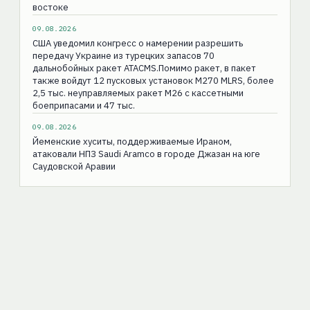
востоке
09.08.2026
США уведомил конгресс о намерении разрешить
передачу Украине из турецких запасов 70
дальнобойных ракет ATACMS.Помимо ракет, в пакет
также войдут 12 пусковых установок M270 MLRS, более
2,5 тыс. неуправляемых ракет M26 с кассетными
боеприпасами и 47 тыс.
09.08.2026
Йеменские хуситы, поддерживаемые Ираном,
атаковали НПЗ Saudi Aramco в городе Джазан на юге
Саудовской Аравии