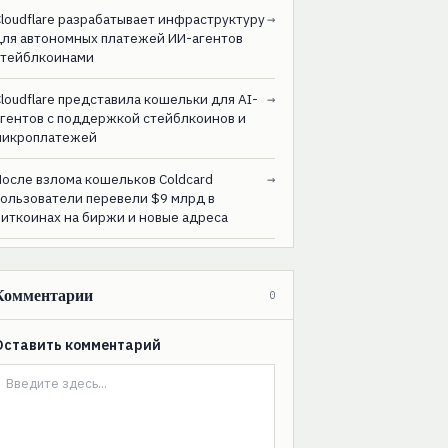
loudflare разрабатывает инфраструктуру
→
для автономных платежей ИИ-агентов
стейблкоинами
loudflare представила кошельки для AI-
→
агентов с поддержкой стейблкоинов и
микроплатежей
После взлома кошельков Coldcard
→
пользователи перевели $9 млрд в
биткоинах на биржи и новые адреса
Комментарии
0
Оставить комментарий