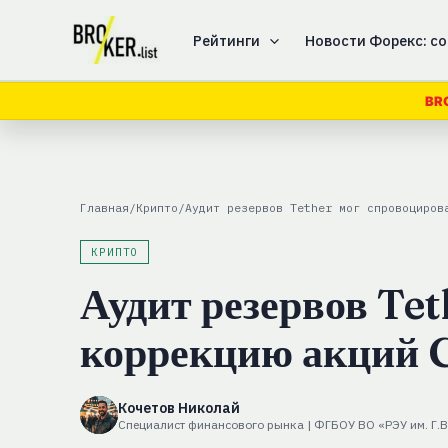
Перейти
к
Рейтинги
Новости Форекс: со
содержимому
BR
Главная
/
Крипто
/
Аудит резервов Tether мог спровоциров
КРИПТО
Аудит резервов Te
коррекцию акций C
Кочетов Николай
Специалист финансового рынка | ФГБОУ ВО «РЭУ им. Г.В