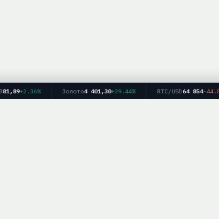
1,89
+2.36%
Золото
4 401,30
+29.44%
BTC/USD
64 854
-44.80%
Главная
Рейтинг брокеров
Форекс
Крипто
Блог
info — информационный ресурс. Мы не оказываем финансовых услуг и не дае
рекомендаций. Торговля на финансовых рынках связана с рисками.
работка персональных данных
|
Для партнёров:
mail@brokerlist.info
|
© 2025 Bro