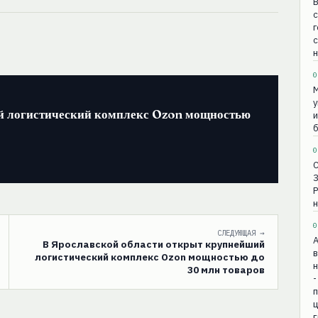
В
с
г
н
0
М
у
й логистический комплекс Ozon мощностью
и
б
0
н
0
СЛЕДУЮЩАЯ →
В Ярославской области открыт крупнейший
в
логистический комплекс Ozon мощностью до
н
30 млн товаров
-