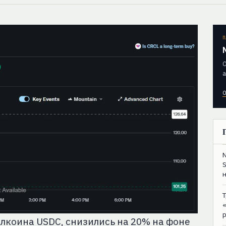
П
О
а
О
блкоина USDC, снизились на 20% на фоне