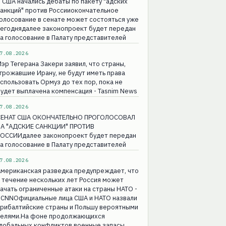
 США начались дебаты по пакету "адских
анкций" против Россииокончательное
олосование в сенате может состояться уже
сегоднядалее законопроект будет передан
а голосование в Палату представителей
7.08.2026
эр Тегерана Закери заявил, что страны,
грожавшие Ирану, не будут иметь права
спользовать Ормуз до тех пор, пока не
удет выплачена компенсация - Tasnim News
7.08.2026
СЕНАТ США ОКОНЧАТЕЛЬНО ПРОГОЛОСОВАЛ
ЗА "АДСКИЕ САНКЦИИ" ПРОТИВ
РОССИИдалее законопроект будет передан
а голосование в Палату представителей
7.08.2026
Американская разведка предупреждает, что
 течение нескольких лет Россия может
ачать ограниченные атаки на страны НАТО -
 CNNОфициальные лица США и НАТО назвали
прибалтийские страны и Польшу вероятными
целями.На фоне продолжающихся
глобальных конфликтов военные запасы