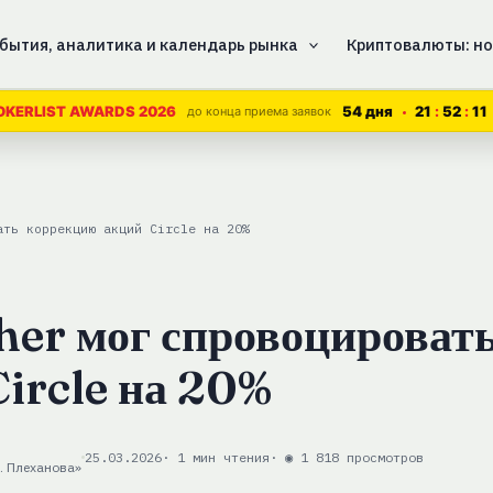
бытия, аналитика и календарь рынка
Криптовалюты: но
54 дня
21
52
11
OKERLIST AWARDS 2026
до конца приема заявок
ать коррекцию акций Circle на 20%
ther мог спровоцироват
ircle на 20%
25.03.2026
· 1 мин чтения
· ◉ 1 818 просмотров
. Плеханова»