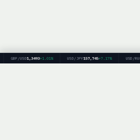
GBP/USD
1,3493
+1.01%
USD/JPY
157,745
+7.17%
USD/RUB
8
BrokerList.
Политика конфиденциальности
|
Об