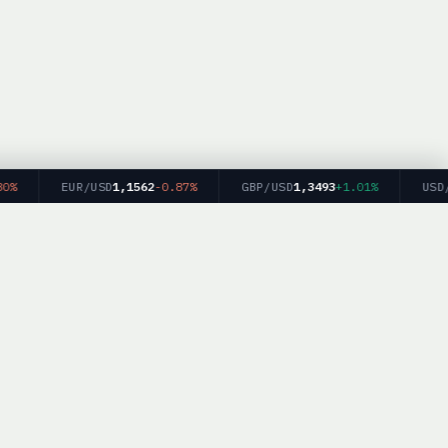
EUR/USD
1,1562
-0.87%
GBP/USD
1,3493
+1.01%
USD/J
м финансовых
kerList.info — Все права защищены.