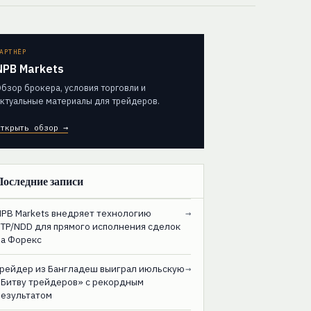
АРТНЁР
NPB Markets
бзор брокера, условия торговли и
ктуальные материалы для трейдеров.
ткрыть обзор →
Последние записи
NPB Markets внедряет технологию
→
STP/NDD для прямого исполнения сделок
на Форекс
Трейдер из Бангладеш выиграл июльскую
→
«Битву трейдеров» с рекордным
результатом