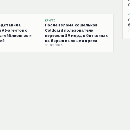
С
0
С
КРИПТО
редставила
После взлома кошельков
б
 AI-агентов с
Coldcard пользователи
T
стейблкоинов и
перевели $9 млрд в биткоинах
ей
на биржи и новые адреса
05.08.2026