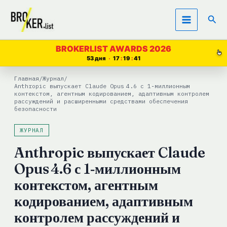
Перейти
Пои
к
содержимому
BROKERLIST AWARDS 2026
53 дня
17
19
41
Главная
/
Журнал
/
Anthropic выпускает Claude Opus 4.6 с 1‑миллионным
контекстом, агентным кодированием, адаптивным контролем
рассуждений и расширенными средствами обеспечения
безопасности
ЖУРНАЛ
Anthropic выпускает Claude
Opus 4.6 с 1‑миллионным
контекстом, агентным
кодированием, адаптивным
контролем рассуждений и