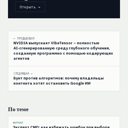
Открыть →
← ПРЕДЫДУЩАЯ
NVIDIA выпускает VibeTensor – полностью
AI‑сгенерированную среду глубокого обучения,
созданную программно с помощью кодирующих
агентов
СЛЕДУЮЩАЯ →
Бунт против алгоритмов: почему владельцы
контента хотят остановить Google ИИ
По теме
ЖУРНАЛ
Эксперт CMD: как избежать ошибок при выборе