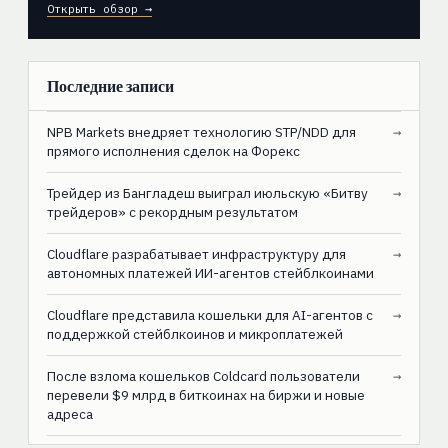
Открыть обзор →
Последние записи
NPB Markets внедряет технологию STP/NDD для
→
прямого исполнения сделок на Форекс
Трейдер из Бангладеш выиграл июльскую «Битву
→
трейдеров» с рекордным результатом
Cloudflare разрабатывает инфраструктуру для
→
автономных платежей ИИ-агентов стейблкоинами
Cloudflare представила кошельки для AI-агентов с
→
поддержкой стейблкоинов и микроплатежей
После взлома кошельков Coldcard пользователи
→
перевели $9 млрд в биткоинах на биржи и новые
адреса