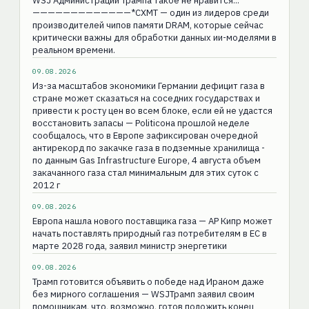
WSJ Администрации Трампа такое не нравится...
—————————————*CXMT — один из лидеров среди
производителей чипов памяти DRAM, которые сейчас
критически важны для обработки данных ии-моделями в
реальном времени.
09.08.2026
Из-за масштабов экономики Германии дефицит газа в
стране может сказаться на соседних государствах и
привести к росту цен во всем блоке, если ей не удастся
восстановить запасы — Politicoна прошлой неделе
сообщалось, что в Европе зафиксирован очередной
антирекорд по закачке газа в подземные хранилища -
по данным Gas Infrastructure Europe, 4 августа объем
закачанного газа стал минимальным для этих суток с
2012 г
09.08.2026
Европа нашла нового поставщика газа — AP Кипр может
начать поставлять природный газ потребителям в ЕС в
марте 2028 года, заявил министр энергетики
09.08.2026
Трамп готовится объявить о победе над Ираном даже
без мирного соглашения — WSJТрамп заявил своим
помощникам, что, возможно, готов положить конец