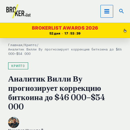
Перейти
Пои
к
содержимому
BROKERLIST AWARDS 2026
52 дня
17
53
38
Главная
/
Крипто
/
Аналитик Вилли Ву прогнозирует коррекцию биткоина до $46
000–$54 000
КРИПТО
Аналитик Вилли Ву
прогнозирует коррекцию
биткоина до $46 000–$54
000