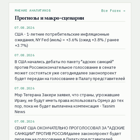
МНЕНИЕ АНАЛИТИКОВ
Все Forex →
Прогнозы и макро-сценарии
07.08.2026
США - 1-летние потребительские инфляционные
ожидания, NY Fed (июль) = +3.6% (ожид +3.8% / ранее
+3.7%)
07.08.2026
В США начались дебаты по пакету "адских санкций"
против Россииокончательное голосование в сенате
может состояться уже сегоднядалее законопроект
будет передан на голосование в Палату представителей
07.08.2026
Мэр Тегерана Закери заявил, что страны, угрожавшие
Ирану, не будут иметь права использовать Ормуз до тех
пор, пока не будет выплачена компенсация - Tasnim
News
07.08.2026
СЕНАТ США ОКОНЧАТЕЛЬНО ПРОГОЛОСОВАЛ ЗА "АДСКИЕ
САНКЦИИ" ПРОТИВ РОССИИдалее законопроект будет
передан на голосование в Палату представителей