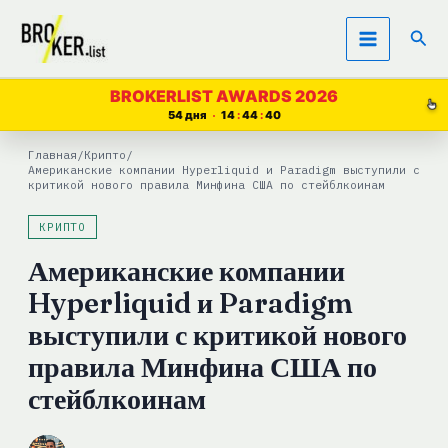
Перейти
Пои
к
содержимому
BROKERLIST AWARDS 2026
54 дня
14
44
39
Главная
/
Крипто
/
Американские компании Hyperliquid и Paradigm выступили с
критикой нового правила Минфина США по стейблкоинам
КРИПТО
Американские компании
Hyperliquid и Paradigm
выступили с критикой нового
правила Минфина США по
стейблкоинам