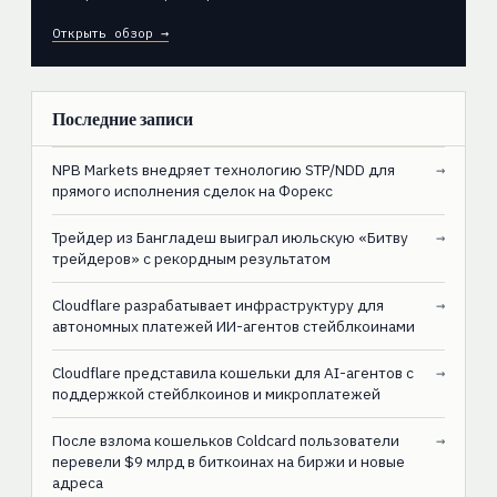
Открыть обзор →
Последние записи
NPB Markets внедряет технологию STP/NDD для
→
прямого исполнения сделок на Форекс
Трейдер из Бангладеш выиграл июльскую «Битву
→
трейдеров» с рекордным результатом
Cloudflare разрабатывает инфраструктуру для
→
автономных платежей ИИ-агентов стейблкоинами
Cloudflare представила кошельки для AI-агентов с
→
поддержкой стейблкоинов и микроплатежей
После взлома кошельков Coldcard пользователи
→
перевели $9 млрд в биткоинах на биржи и новые
адреса