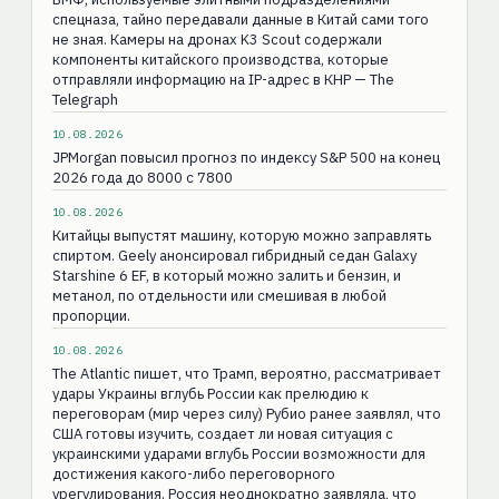
спецназа, тайно передавали данные в Китай сами того
не зная. Камеры на дронах K3 Scout содержали
компоненты китайского производства, которые
отправляли информацию на IP-адрес в КНР — The
Telegraph
10.08.2026
JPMorgan повысил прогноз по индексу S&P 500 на конец
2026 года до 8000 с 7800
10.08.2026
Китайцы выпустят машину, которую можно заправлять
спиртом. Geely анонсировал гибридный седан Galaxy
Starshine 6 EF, в который можно залить и бензин, и
метанол, по отдельности или смешивая в любой
пропорции.
10.08.2026
The Atlantic пишет, что Трамп, вероятно, рассматривает
удары Украины вглубь России как прелюдию к
переговорам (мир через силу) Рубио ранее заявлял, что
США готовы изучить, создает ли новая ситуация с
украинскими ударами вглубь России возможности для
достижения какого-либо переговорного
урегулирования. Россия неоднократно заявляла, что