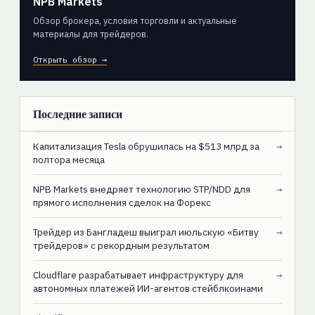
NPB Markets
Обзор брокера, условия торговли и актуальные
материалы для трейдеров.
Открыть обзор →
Последние записи
Капитализация Tesla обрушилась на $513 млрд за
→
полтора месяца
NPB Markets внедряет технологию STP/NDD для
→
прямого исполнения сделок на Форекс
Трейдер из Бангладеш выиграл июльскую «Битву
→
трейдеров» с рекордным результатом
Cloudflare разрабатывает инфраструктуру для
→
автономных платежей ИИ-агентов стейблкоинами