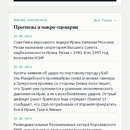
МНЕНИЕ АНАЛИТИКОВ
Все Forex →
Прогнозы и макро-сценарии
10.08.2026
Советника верховного лидера Ирана Хаменеи Мохсена
Резаи назначили секретарем Высшего совета
нацбезопасности Ирана. Резаи с 1981-й по 1997 год
возглавлял КСИР.
10.08.2026
Хуситы заявили об ударе по портовому городу у Баб-
эль-Мандебского проливаИран снова атаковал танкеры
в Ормузском проливе со стороны Омана Axios пишет,
что Трамп уже склоняется к усилению экономического
давления на Иран, а не к возобновлению ударов. Острый
дефицит ракет Трамп все еще отрицает.Channel 13
сообщает, что США потребовали от Израиля прекратить
бои в Иране, Газе и Ливане
10.08.2026
Разведывательные безэкипажные катера Королевского
ВМФ, используемые элитными подразделениями