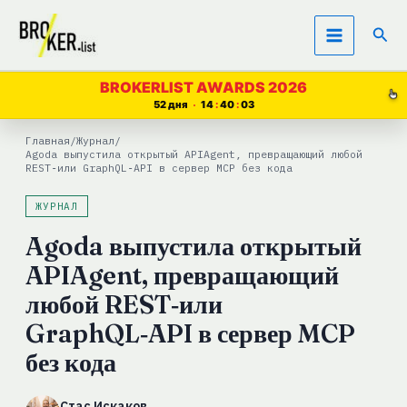
Перейти
Пои
к
содержимому
BROKERLIST AWARDS 2026
52 дня
14
40
03
Главная
/
Журнал
/
Agoda выпустила открытый APIAgent, превращающий любой
REST‑или GraphQL‑API в сервер MCP без кода
ЖУРНАЛ
Agoda выпустила открытый
APIAgent, превращающий
любой REST‑или
GraphQL‑API в сервер MCP
без кода
Стас Искаков