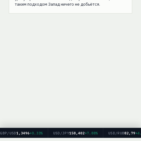
таким подходом Запад ничего не добьётся.
BP/USD
1,3496
+0.33%
USD/JPY
158,402
+7.88%
USD/RUB
82,79
+4.4