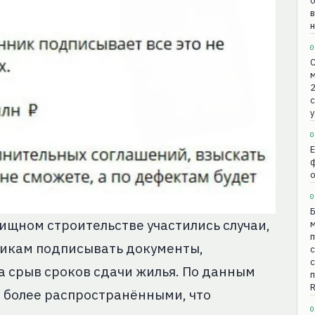
в
0
С
м
2
с
у
0
0
Б
ищном строительстве участились случаи,
м
п
икам подписывать документы,
с
с
 срыв сроков сдачи жилья. По данным
⁠
ё более распространёнными, что
0