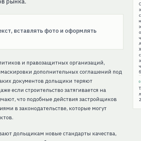
ов рынка.
С
з
с
н
э
текст, вставлять фото и оформлять
о
ч
А
Х
с
з
литиков и правозащитных организаций,
ч
у маскировки дополнительных соглашений под
б
таких документов дольщики теряют
0
Т
аже если строительство затягивается на
л
ечают, что подобные действия застройщиков
2
ями в законодательстве, которые могут
ктов.
вают дольщикам новые стандарты качества,