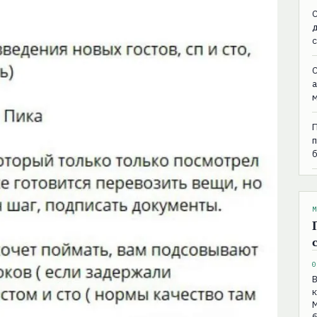
C
C
М
0
В
М