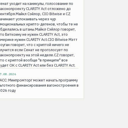
енат уходит на каникулы, голосование по
аконопроекту CLARITY Act отложено до
ентября.Майкл Сэйлор, CIO Bitwise и CZ
ачинают успокаивать через чур
моциональных крипто-дегенов, чтобы те не
бделались в штаны.Майкл Сэйлор говорит,
то Биткоину не нужен CLARITY Act, это
мерике нужен CLARITY Act.CIO Bitwise Мэтт
оуган говорит, что с криптой ничего не
лучится если Сенат не проголосует по
аконопроекту на этой неделе.CZ говорит,
то с криптой вообще "в принципе" все
удет ОК с CLARITY Act или без CLARITY Act.
7.08.2026
АСС: Минпромторг может начать программу
ьготного финансирования вагоностроения в
026 году