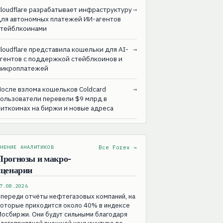
loudflare разрабатывает инфраструктуру
→
для автономных платежей ИИ-агентов
стейблкоинами
loudflare представила кошельки для AI-
→
агентов с поддержкой стейблкоинов и
микроплатежей
После взлома кошельков Coldcard
→
пользователи перевели $9 млрд в
биткоинах на биржи и новые адреса
НЕНИЕ АНАЛИТИКОВ
Все Forex →
Прогнозы и макро-
сценарии
7.08.2026
переди отчёты нефтегазовых компаний, на
которые приходится около 40% в индексе
осбиржи. Они будут сильными благодаря