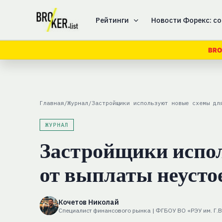
Перейти
к
Рейтинги
Новости Форекс: со
содержимому
BRO
Главная
/
Журнал
/
Застройщики используют новые схемы дл
ЖУРНАЛ
Застройщики испол
от выплаты неуст
Кочетов Николай
Специалист финансового рынка | ФГБОУ ВО «РЭУ им. Г.В