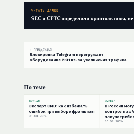
ЧИТАТЬ ДАЛЕЕ
SEC и CFTC определили криптоактивы, н
← ПРЕДЫДУЩАЯ
Блокировка Telegram перегружает
оборудование РКН из-за увеличения трафика
По теме
ЖУРНАЛ
ЖУРНАЛ
Эксперт CMD: как избежать
В России мог
ошибок при выборе франшизы
контроль за 
05.08.2026
злоупотребле
04.08.2026