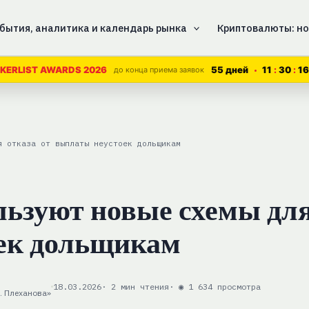
бытия, аналитика и календарь рынка
Криптовалюты: но
55 дней
11
30
15
KERLIST AWARDS 2026
до конца приема заявок
я отказа от выплаты неустоек дольщикам
ьзуют новые схемы для
оек дольщикам
18.03.2026
· 2 мин чтения
· ◉ 1 634 просмотра
. Плеханова»