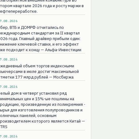
благоприятной внешней конъюнктуре во
тором квартале 2026 года и росту маржи в
нефтепереработке.
7.08.2026
бер, ВТБ и ДОМРФ отчитались по
еждународным стандартам за II квартал
026 года. Главный драйвер прибыли один:
нижение ключевой ставки, и его эффект
же подходит к концу — Альфа-Инвестиции
7.08.2026
Ежедневный объем торгов индексными
фьючерсами в июле достиг максимальной
отметки 177 млрд рублей — Мосбиржа
7.08.2026
елый дом в четверг установил ряд
инимальных цен ‌и 15%-ые пошлины на
родукцию, произведенную из поликремния -
ырья для изготовления полупроводников ​и ​
олнечных ​панелей, основным
производителем которого является ‌Китай —
RTRS
7.08.2026