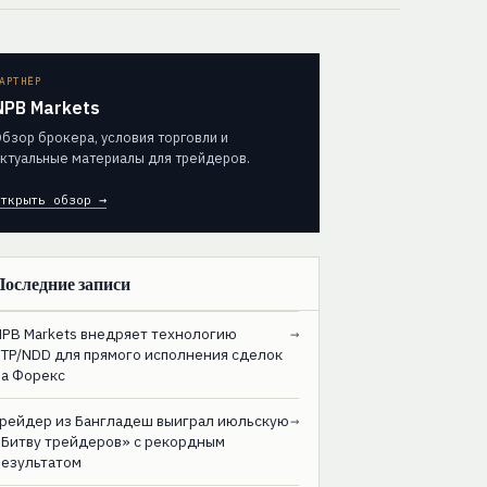
АРТНЁР
NPB Markets
бзор брокера, условия торговли и
ктуальные материалы для трейдеров.
ткрыть обзор →
Последние записи
NPB Markets внедряет технологию
→
STP/NDD для прямого исполнения сделок
на Форекс
Трейдер из Бангладеш выиграл июльскую
→
«Битву трейдеров» с рекордным
результатом