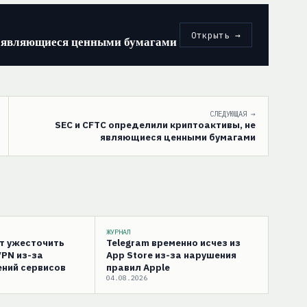
Открыть →
е являющиеся ценными бумагами
СЛЕДУЮЩАЯ →
SEC и CFTC определили криптоактивы, не
являющиеся ценными бумагами
ЖУРНАЛ
ут ужесточить
Telegram временно исчез из
VPN из-за
App Store из-за нарушения
ний сервисов
правил Apple
04.08.2026