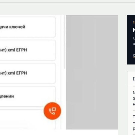
П
О
а
О