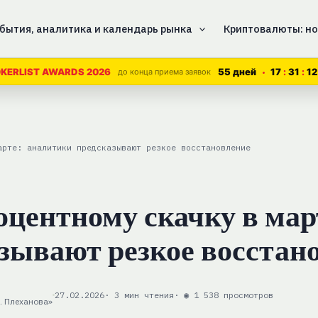
бытия, аналитика и календарь рынка
Криптовалюты: но
55 дней
17
31
11
KERLIST AWARDS 2026
до конца приема заявок
арте: аналитики предсказывают резкое восстановление
оцентному скачку в мар
зывают резкое восстан
27.02.2026
· 3 мин чтения
· ◉ 1 538 просмотров
. Плеханова»