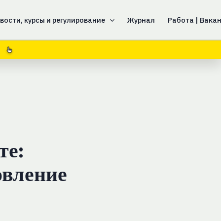
вости, курсы и регулирование
Журнал
Работа | Вака
те:
овление