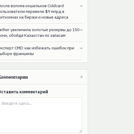
После взлома кошельков Coldcard
→
пользователи перевели $9 млрд в
биткоинах на биржи и новые адреса
ether увеличила золотые резервы до 150
→
онн, обойдя Казахстан по запасам
Эксперт CMD: как избежать ошибок при
→
выборе франшизы
Комментарии
0
Оставить комментарий