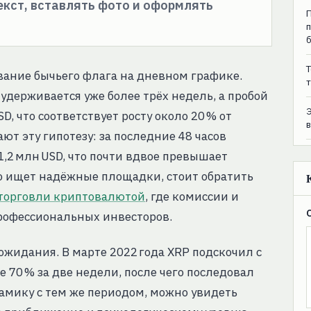
текст, вставлять фото и оформлять
T
ание бычьего флага на дневном графике.
т
 удерживается уже более трёх недель, а пробой
D, что соответствует росту около 20 % от
т эту гипотезу: за последние 48 часов
,2 млн USD, что почти вдвое превышает
то ищет надёжные площадки, стоит обратить
торговли криптовалютой
, где комиссии и
рофессиональных инвесторов.
ожидания. В марте 2022 года XRP подскочил с
ее 70 % за две недели, после чего последовал
амику с тем же периодом, можно увидеть