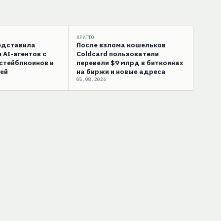
КРИПТО
редставила
После взлома кошельков
 AI-агентов с
Coldcard пользователи
стейблкоинов и
перевели $9 млрд в биткоинах
ей
на биржи и новые адреса
05.08.2026