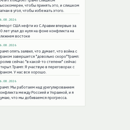
КАПИТУЛЯЦИЯ!!! Трамп слишком
ысокомерен, чтобы принять это, и слишком
агнан в угол, чтобы избежать этого.
6.08.2026
мпорт США нефти из С.Аравии впервые за
0 лет упал до нуля на фоне конфликта на
Ближнем востоке
6.08.2026
рамп опять заявил, что думает, что война с
раном завершится "довольно скоро"Трамп:
ролив сейчас "в какой-то степени" сейчас
ткрыт.Трамп: Я участвую в переговорах с
раном. У нас все хорошо.
6.08.2026
рамп: Мы работаем над урегулированием
онфликта между Россией и Украиной, и я
умаю, что мы добиваемся прогресса.