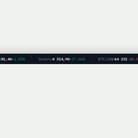
,46
+1.83%
Золото
4 314,90
+27.66%
BTC/USD
64 231
-45.33%
Главная
Рейтинг брокеров
Форекс
Крипто
Блог
info — информационный ресурс. Мы не оказываем финансовых услуг и не дае
рекомендаций. Торговля на финансовых рынках связана с рисками.
работка персональных данных
|
Для партнёров:
mail@brokerlist.info
|
© 2025 Bro