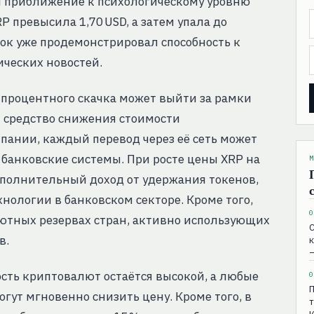
 и приближение к психологическому уровню
XRP превысила 1,70 USD, а затем упала до
ынок уже продемонстрировал способность к
ческих новостей.
процентного скачка может выйти за рамки
к средство снижения стоимости
ании, каждый перевод через её сеть может
 банковские системы. При росте цены XRP на
М
ополнительный доход от удержания токенов,
нологии в банковском секторе. Кроме того,
0
лютных резервах стран, активно использующих
С
в.
к
ость криптовалют остаётся высокой, а любые
0
П
ут мгновенно снизить цену. Кроме того, в