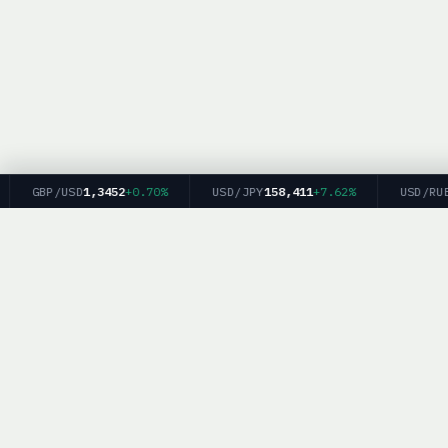
GBP/USD
1,3452
+0.70%
USD/JPY
158,411
+7.62%
USD/RUB
81
BrokerList.
Политика конфиденциальности
|
Об