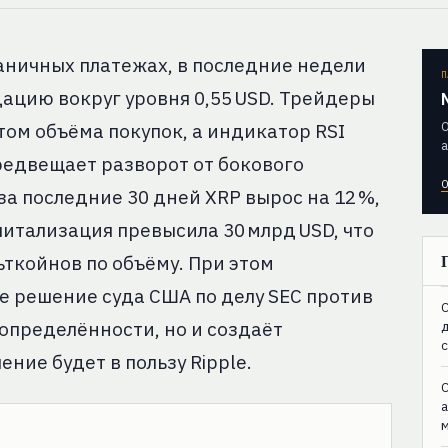
аничных платежах, в последние недели
П
цию вокруг уровня 0,55 USD. Трейдеры
О
ом объёма покупок, а индикатор RSI
а
предвещает разворот от бокового
О
за последние 30 дней XRP вырос на 12 %,
питализация превысила 30 млрд USD, что
ьткойнов по объёму. При этом
 решение суда США по делу SEC против
C
еопределённости, но и создаёт
ение будет в пользу Ripple.
C