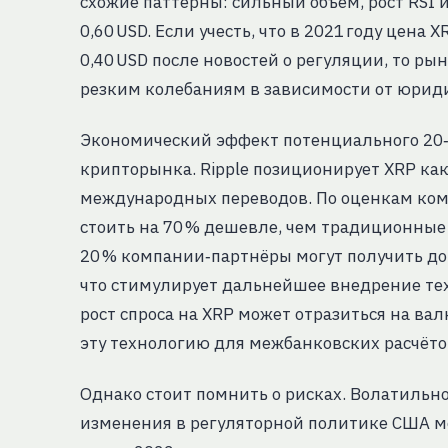
схожие паттерны: сильный объём, рост RSI
0,60 USD. Если учесть, что в 2021 году цена 
0,40 USD после новостей о регуляции, то р
резким колебаниям в зависимости от юриди
Экономический эффект потенциального 20‑
крипторынка. Ripple позиционирует XRP ка
международных переводов. По оценкам комп
стоить на 70 % дешевле, чем традиционные
20 % компании‑партнёры могут получить д
что стимулирует дальнейшее внедрение тех
рост спроса на XRP может отразиться на ва
эту технологию для межбанковских расчёто
Однако стоит помнить о рисках. Волатильн
изменения в регуляторной политике США мог