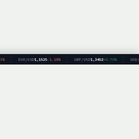
EUR/USD
1,1525
-1.18%
GBP/USD
1,3452
+0.70%
USD/JP
м финансовых
kerList.info — Все права защищены.