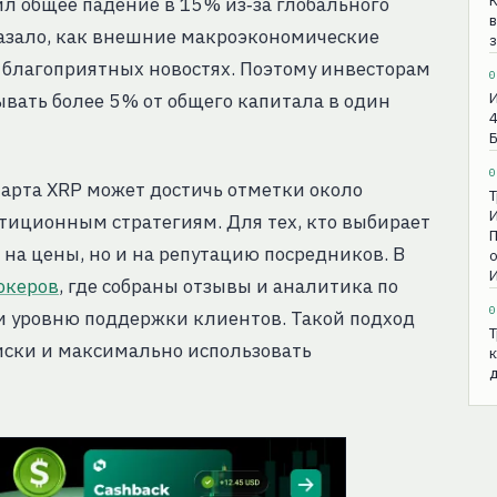
л общее падение в 15 % из‑за глобального
в
казало, как внешние макроэкономические
з
 благоприятных новостях. Поэтому инвесторам
0
вать более 5 % от общего капитала в один
И
4
0
марта XRP может достичь отметки около
Т
И
естиционным стратегиям. Для тех, кто выбирает
П
 на цены, но и на репутацию посредников. В
о
И
океров
, где собраны отзывы и аналитика по
0
и уровню поддержки клиентов. Такой подход
Т
ски и максимально использовать
к
д