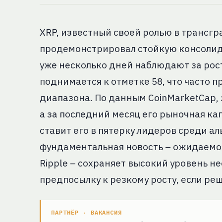
XRP, известный своей ролью в трансгр
продемонстрировал стойкую консолида
уже несколько дней наблюдают за рост
поднимается к отметке 58, что часто 
диапазона. По данным CoinMarketCap, 
а за последний месяц его рыночная ка
ставит его в пятерку лидеров среди ал
фундаментальная новость – ожидаемое
Ripple – сохраняет высокий уровень н
предпосылку к резкому росту, если реш
ПАРТНЁР · ВАКАНСИЯ