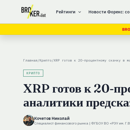
Перейти
к
Рейтинги
Новости Форекс: со
содержимому
BRO
Главная
/
Крипто
/
XRP готов к 20‑процентному скачку в м
КРИПТО
XRP готов к 20‑пр
аналитики предска
Кочетов Николай
Специалист финансового рынка | ФГБОУ ВО «РЭУ им. Г.В