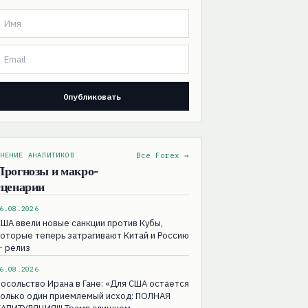
НЕНИЕ АНАЛИТИКОВ
Все Forex →
Прогнозы и макро-
сценарии
6.08.2026
ША ввели новые санкции против Кубы,
оторые теперь затрагивают Китай и Россию
— релиз
6.08.2026
осольство Ирана в Гане: «Для США остаeтся
только один приемлемый исход: ПОЛНАЯ