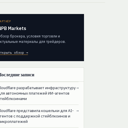
АРТНЁР
NPB Markets
бзор брокера, условия торговли и
ктуальные материалы для трейдеров.
ткрыть обзор →
Последние записи
loudflare разрабатывает инфраструктуру
→
для автономных платежей ИИ-агентов
стейблкоинами
loudflare представила кошельки для AI-
→
агентов с поддержкой стейблкоинов и
микроплатежей