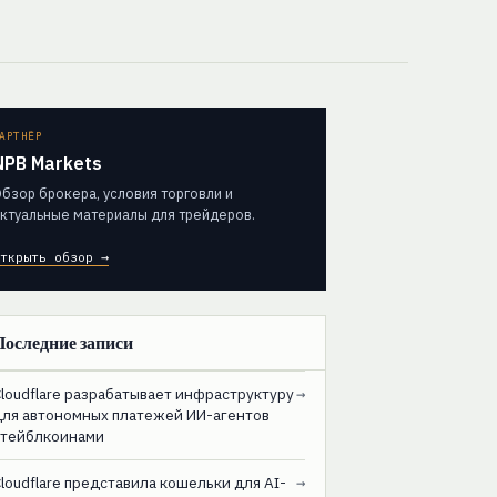
АРТНЁР
NPB Markets
бзор брокера, условия торговли и
ктуальные материалы для трейдеров.
ткрыть обзор →
Последние записи
loudflare разрабатывает инфраструктуру
→
для автономных платежей ИИ-агентов
стейблкоинами
loudflare представила кошельки для AI-
→