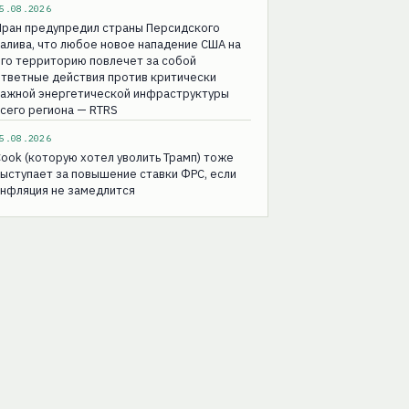
5.08.2026
Иран предупредил страны Персидского
алива, что любое новое нападение США на
го территорию повлечет за собой
тветные действия против критически
важной энергетической инфраструктуры
сего региона — RTRS
5.08.2026
ook (которую хотел уволить Трамп) тоже
ыступает за повышение ставки ФРС, если
инфляция не замедлится