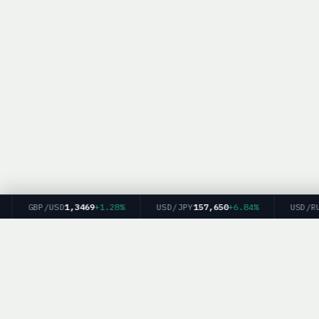
GBP/USD
1,3469
+1.28%
USD/JPY
157,650
+6.84%
USD/RUB
BrokerList.