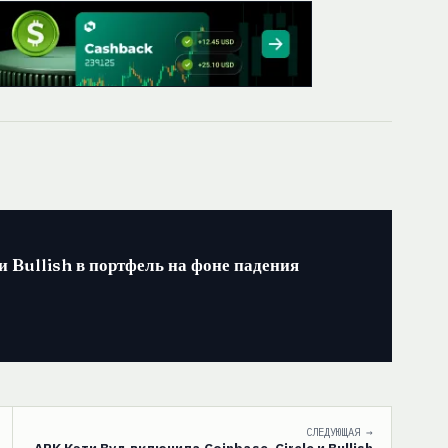
 Bullish в портфель на фоне падения
СЛЕДУЮЩАЯ →
ARK Кэти Вуд включила Coinbase, Circle и Bullish