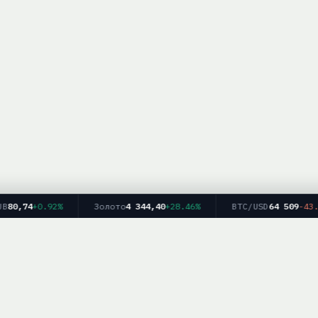
80,74
+0.92%
Золото
4 344,40
+28.46%
BTC/USD
64 509
-43.92
Главная
Рейтинг брокеров
Форекс
Крипто
Блог
info — информационный ресурс. Мы не оказываем финансовых услуг и не дае
рекомендаций. Торговля на финансовых рынках связана с рисками.