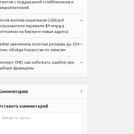
агентов с поддержкой стейблкоинов и
микроплатежей
После взлома кошельков Coldcard
→
пользователи перевели $9 млрд в
биткоинах на биржи и новые адреса
ether увеличила золотые резервы до 150
→
онн, обойдя Казахстан по запасам
Эксперт CMD: как избежать ошибок при
→
выборе франшизы
Комментарии
0
Оставить комментарий