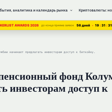
бытия, аналитика и календарь рынка
Криптовалюты: но
56 дней
19
31
31
KERLIST AWARDS 2026
до конца приема заявок
умбии начинает предлагать инвесторам доступ к биткойну.
 пенсионный фонд Колу
ть инвесторам доступ к