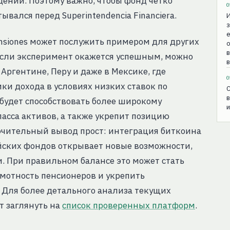
дений. Поэтому важно, чтобы фонд чётко
0
вался перед Superintendencia Financiera.
з
е
nsiones может послужить примером для других
о
Если эксперимент окажется успешным, можно
в
Аргентине, Перу и даже в Мексике, где
0
и дохода в условиях низких ставок по
C
в
будет способствовать более широкому
сса активов, а также укрепит позицию
ючительный вывод прост: интеграция биткоина
йских фондов открывает новые возможности,
. При правильном балансе это может стать
мотность пенсионеров и укрепить
 Для более детального анализа текущих
т заглянуть на
список проверенных платформ
.