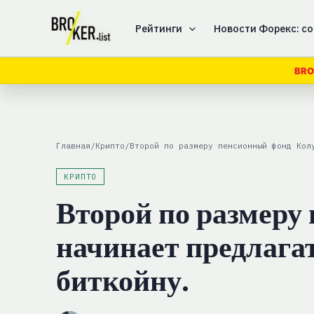
Перейти
к
Рейтинги
Новости Форекс: со
содержимому
BRO
Главная
/
Крипто
/
Второй по размеру пенсионный фонд Кол
КРИПТО
Второй по размеру
начинает предлага
биткойну.