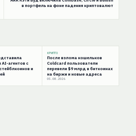
в портфель на фоне падения криптовалют
КРИПТО
редставила
После взлома кошельков
 AI-агентов с
Coldcard пользователи
стейблкоинов и
перевели $9 млрд в биткоинах
ей
на биржи и новые адреса
05.08.2026