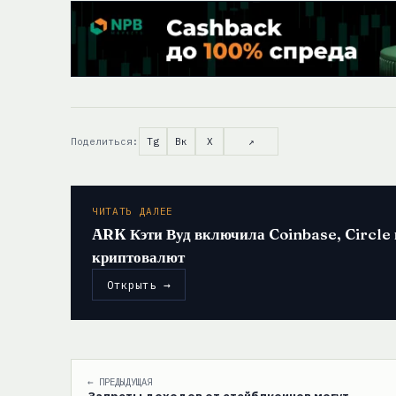
Поделиться:
Tg
Вк
X
↗
ЧИТАТЬ ДАЛЕЕ
ARK Кэти Вуд включила Coinbase, Circle и
криптовалют
Открыть →
← ПРЕДЫДУЩАЯ
Запреты доходов от стейблкоинов могут