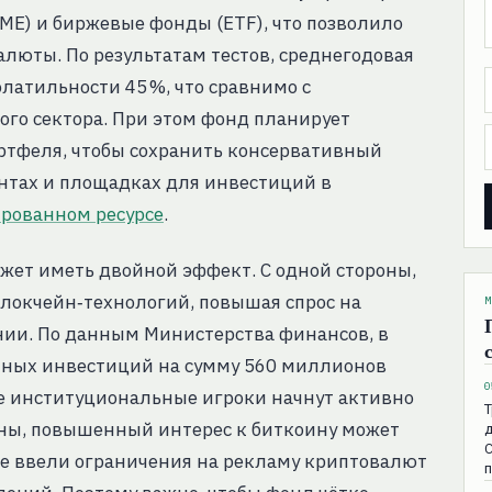
ME) и биржевые фонды (ETF), что позволило
алюты. По результатам тестов, среднегодовая
олатильности 45 %, что сравнимо с
о сектора. При этом фонд планирует
ортфеля, чтобы сохранить консервативный
нтах и площадках для инвестиций в
рованном ресурсе
.
жет иметь двойной эффект. С одной стороны,
локчейн‑технологий, повышая спрос на
М
нии. По данным Министерства финансов, в
анных инвестиций на сумму 560 миллионов
0
ые институциональные игроки начнут активно
Т
роны, повышенный интерес к биткоину может
д
С
уже ввели ограничения на рекламу криптовалют