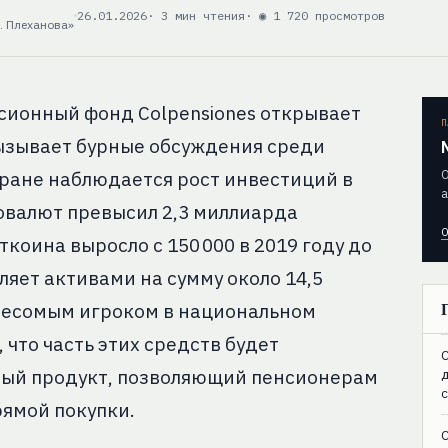
26.01.2026
· 3 мин чтения
· ◉ 1 720 просмотров
. Плеханова»
сионный фонд Colpensiones открывает
П
вызывает бурные обсуждения среди
О
стране наблюдается рост инвестиций в
а
овалют превысил 2,3 миллиарда
О
коина выросло с 150 000 в 2019 году до
вляет активами на сумму около 14,5
 весомым игроком в национальном
что часть этих средств будет
C
ный продукт, позволяющий пенсионерам
рямой покупки.
C