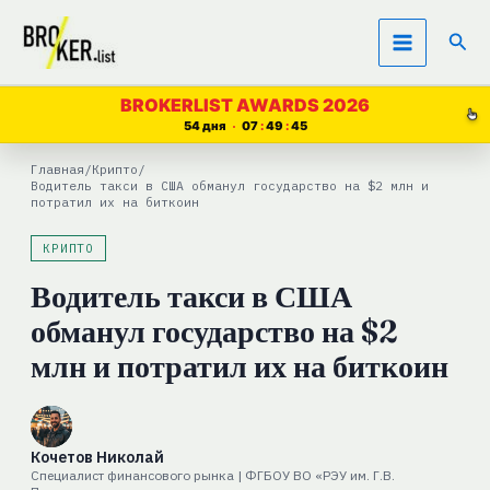
Перейти
Пои
к
содержимому
BROKERLIST AWARDS 2026
54 дня
07
49
45
Главная
/
Крипто
/
Водитель такси в США обманул государство на $2 млн и
потратил их на биткоин
КРИПТО
Водитель такси в США
обманул государство на $2
млн и потратил их на биткоин
Кочетов Николай
Специалист финансового рынка | ФГБОУ ВО «РЭУ им. Г.В.