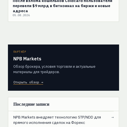
После взлома кошельков Coldcard пользователи
перевели $9 млрд в биткоинах на биржи и новые
адреса
05.08.2026
ПАРТНЁР
NPB Markets
Обзор брокера, условия торговли и актуальные
материалы для трейдеров.
Открыть обзор →
Последние записи
NPB Markets внедряет технологию STP/NDD для
→
прямого исполнения сделок на Форекс