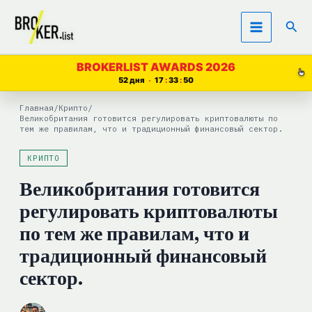
Перейти
Пои
к
содержимому
BROKERLIST AWARDS 2026
52 дня
17
33
50
Главная
/
Крипто
/
Великобритания готовится регулировать криптовалюты по
тем же правилам, что и традиционный финансовый сектор.
КРИПТО
Великобритания готовится
регулировать криптовалюты
по тем же правилам, что и
традиционный финансовый
сектор.