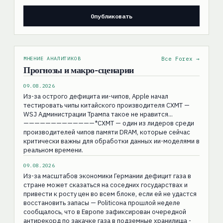
МНЕНИЕ АНАЛИТИКОВ
Все Forex →
Прогнозы и макро-сценарии
09.08.2026
Из-за острого дефицита ии-чипов, Apple начал
тестировать чипы китайского производителя CXMT —
WSJ Администрации Трампа такое не нравится...
—————————————*CXMT — один из лидеров среди
производителей чипов памяти DRAM, которые сейчас
критически важны для обработки данных ии-моделями в
реальном времени.
09.08.2026
Из-за масштабов экономики Германии дефицит газа в
стране может сказаться на соседних государствах и
привести к росту цен во всем блоке, если ей не удастся
восстановить запасы — Politicoна прошлой неделе
сообщалось, что в Европе зафиксирован очередной
антирекорд по закачке газа в подземные хранилища -