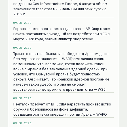
по данным Gas Infrastructure Europe, 4 августа объем
закачанного газа стал минимальным для этих суток с
2012 г
09.08.2026
Европа нашла нового поставщика газа — AP Кипр может
начать поставлять природный газ потребителям в ЕС в
марте 2028 года, заявил министр энергетики
09.08.2026
Трамп готовится объявить о победе над Ираном даже
без мирного соглашения — WSJТрамп заявил своим
помощникам, что, возможно, готов положить конец
войне с Ираном без заключения ядерной сделки, при
условии, что Ормузский пролив будет полностью
открыт. Он считает, что иранской ядерной программе
нанесен такой ущерб, что она не сможет
восстановиться во время его президентства — WSJ
09.08.2026
Пентагон требует от ВПК США нарастить производство
оружия и боеприпасов на фоне дефицита,
создавшегося из-за операции против Ирана — WAPO
09.08.2026