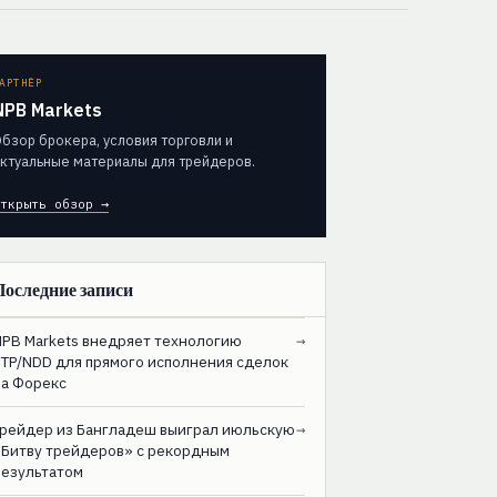
АРТНЁР
NPB Markets
бзор брокера, условия торговли и
ктуальные материалы для трейдеров.
ткрыть обзор →
Последние записи
NPB Markets внедряет технологию
→
STP/NDD для прямого исполнения сделок
на Форекс
Трейдер из Бангладеш выиграл июльскую
→
«Битву трейдеров» с рекордным
результатом