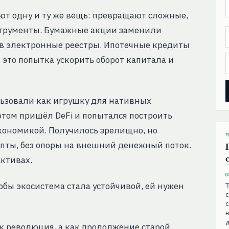
т одну и ту же вещь: превращают сложные,
струменты. Бумажные акции заменили
 в электронные реестры. Ипотечные кредиты
это попытка ускорить оборот капитала и
льзовали как игрушку для нативных
отом пришёл DeFi и попытался построить
экономикой. Получилось зрелищно, но
М
ипты, без опоры на внешний денежный поток.
активах.
0
обы экосистема стала устойчивой, ей нужен
Т
с
н
ак революция, а как продолжение старой