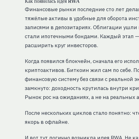
Как появилась идея RWA
Финансовые рынки последние сто лет делаю
тяжёлые активы в удобные для оборота ин
записями в депозитариях. Облигации ушли
стали ипотечными бондами. Каждый этап — 
расширить круг инвесторов.
Когда появился блокчейн, сначала его испо
криптоактивов. Биткоин жил сам по себе. П
финансовую систему без связи с реальной 
замкнуто: доходность крутилась внутри кр
Рынок рос на ожиданиях, а не на реальных 
После нескольких циклов стало понятно: чт
якорь в офлайне.
И вот тут логично возникла идея RWA. Не к