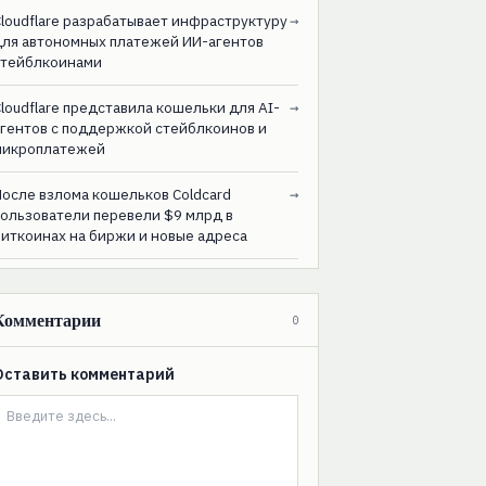
loudflare разрабатывает инфраструктуру
→
для автономных платежей ИИ-агентов
стейблкоинами
loudflare представила кошельки для AI-
→
агентов с поддержкой стейблкоинов и
микроплатежей
После взлома кошельков Coldcard
→
пользователи перевели $9 млрд в
биткоинах на биржи и новые адреса
Комментарии
0
Оставить комментарий