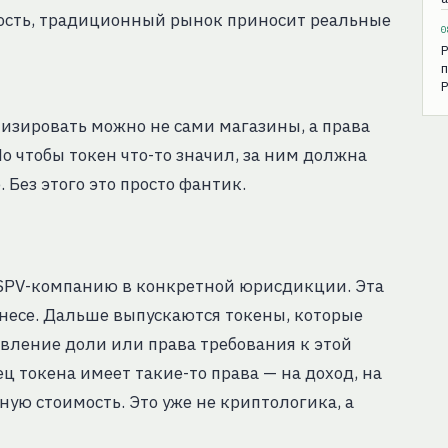
ость, традиционный рынок приносит реальные
0
Р
п
Р
енизировать можно не сами магазины, а права
 чтобы токен что-то значил, за ним должна
 Без этого это просто фантик.
, SPV-компанию в конкретной юрисдикции. Эта
знесе. Дальше выпускаются токены, которые
вление доли или права требования к этой
ц токена имеет такие-то права — на доход, на
ую стоимость. Это уже не криптологика, а