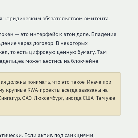
ия: юридическим обязательством эмитента.
 токен — это интерфейс к этой доле. Владение
дение через договор. В некоторых
ken, то есть цифровую ценную бумагу. Там
ладельцев может вестись на блокчейне.
рия должны понимать, что это такое. Иначе при
ому крупные RWA-проекты всегда завязаны на
ингапур, ОАЭ, Люксембург, иногда США. Там уже
тически. Если актив под санкциями,