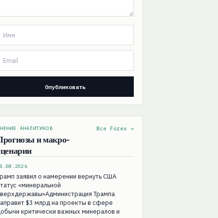
НЕНИЕ АНАЛИТИКОВ
Все Forex →
Прогнозы и макро-
сценарии
8.08.2026
рамп заявил о намерении вернуть США
татус «минеральной
сверхдержавы»Администрация Трампа
аправит $3 млрд на проекты в сфере
добычи критически важных минералов и