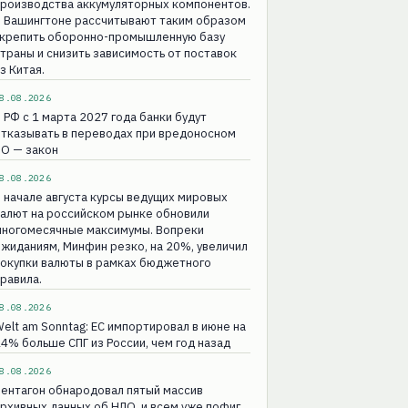
производства аккумуляторных компонентов.
В Вашингтоне рассчитывают таким образом
укрепить оборонно-промышленную базу
траны и снизить зависимость от поставок
з Китая.
8.08.2026
 РФ с 1 марта 2027 года банки будут
тказывать в переводах при вредоносном
ПО — закон
8.08.2026
 начале августа курсы ведущих мировых
алют на российском рынке обновили
многомесячные максимумы. Вопреки
жиданиям, Минфин резко, на 20%, увеличил
покупки валюты в рамках бюджетного
равила.
8.08.2026
elt am Sonntag: ЕС импортировал в июне на
4% больше СПГ из России, чем год назад
8.08.2026
ентагон обнародовал пятый массив
рхивных данных об НЛО, и всем уже пофиг.