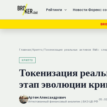
Перейти
к
Рейтинги
Новости Форекс: со
содержимому
BRO
Главная
/
Крипто
/
Токенизация реальных активов RWA: сле
КРИПТО
Токенизация реал
этап эволюции кр
Артем Александрович
05.0
Аттестованный финансовый аналитик | БКЭ ЦБ РФ