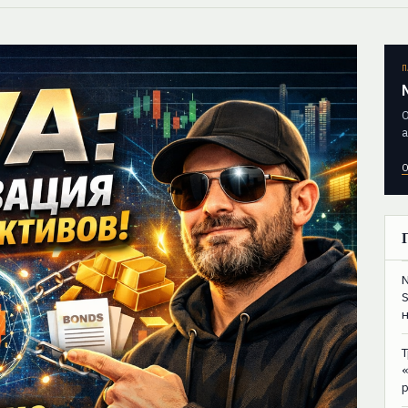
П
О
а
О