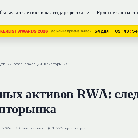
бытия, аналитика и календарь рынка
Криптовалюты: но
54 дня
05
43
52
KERLIST AWARDS 2026
до конца приема заявок
дующий этап эволюции крипторынка
ьных активов RWA: сл
ипторынка
2.2026
· 10 мин чтения
· ◉ 1 776 просмотров