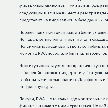
финансовой эволюции. Если акции уже давн
следующий шаг и не вынести реестр владен
представить в виде записи в базе данных, 
Первые попытки токенизации были сырыми.
Но параллельно регуляторы начали создава
Появились юрисдикции, где токен официаль
момента RWA перестало быть криптоэкспер
Институционалы увидели практическую пол
— блокчейн снижает издержки учёта, ускор
глобальными по умолчанию. Для фондов и б
инфраструктуры.
По сути, RWA — это точка, где крипторынок
финансы и начал с ними срастаться. Не вой