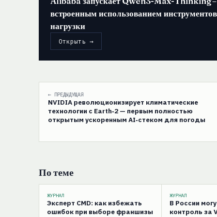
Alibaba запускает Qwen3-Max-Thinking –
встроенным использованием инструментов
нагрузки
Открыть →
← ПРЕДЫДУЩАЯ
NVIDIA революционизирует климатические
технологии с Earth‑2 — первым полностью
открытым ускоренным AI‑стеком для погоды
По теме
ЖУРНАЛ
ЖУРНАЛ
Эксперт CMD: как избежать
В России мог
ошибок при выборе франшизы
контроль за 