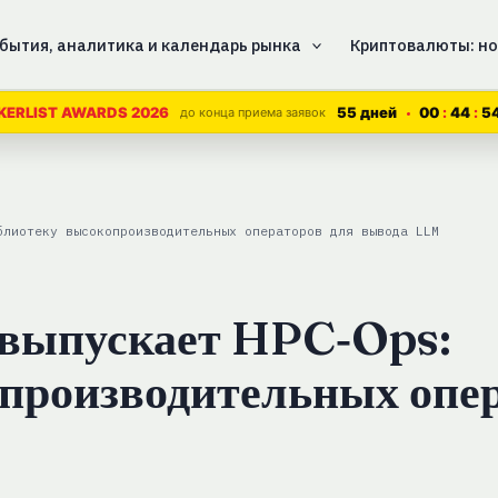
бытия, аналитика и календарь рынка
Криптовалюты: но
55 дней
00
44
5
KERLIST AWARDS 2026
до конца приема заявок
блиотеку высокопроизводительных операторов для вывода LLM
выпускает HPC‑Ops:
производительных опе