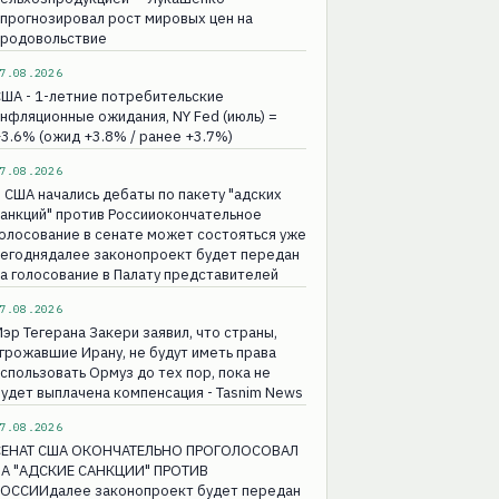
прогнозировал рост мировых цен на
продовольствие
7.08.2026
ША - 1-летние потребительские
нфляционные ожидания, NY Fed (июль) =
3.6% (ожид +3.8% / ранее +3.7%)
7.08.2026
 США начались дебаты по пакету "адских
анкций" против Россииокончательное
олосование в сенате может состояться уже
сегоднядалее законопроект будет передан
а голосование в Палату представителей
7.08.2026
эр Тегерана Закери заявил, что страны,
грожавшие Ирану, не будут иметь права
спользовать Ормуз до тех пор, пока не
удет выплачена компенсация - Tasnim News
7.08.2026
СЕНАТ США ОКОНЧАТЕЛЬНО ПРОГОЛОСОВАЛ
ЗА "АДСКИЕ САНКЦИИ" ПРОТИВ
РОССИИдалее законопроект будет передан