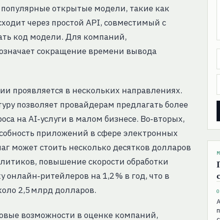
е популярные открытые модели, такие как
сходит через простой API, совместимый с
ать код модели. Для компаний,
означает сокращение времени вывода
ии проявляется в нескольких направлениях.
туру позволяет провайдерам предлагать более
оса на AI‑услуги в малом бизнесе. Во‑вторых,
собность приложений в сфере электронных
г может стоить несколько десятков долларов
М
алитиков, повышение скорости обработки
у онлайн‑ритейлеров на 1,2 % в год, что в
коло 2,5 млрд долларов.
0
А
овые возможности в оценке компаний,