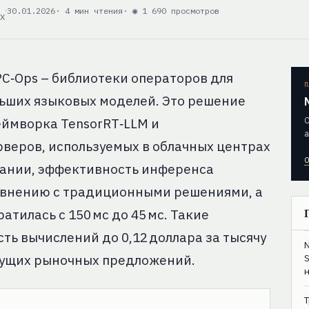
30.01.2026
· 4 мин чтения
· ◉ 1 690 просмотров
EX
PC‑Ops – библиотеки операторов для
П
ьших языковых моделей. Это решение
О
еймворка TensorRT‑LLM и
а
веров, используемых в облачных центрах
О
пании, эффективность инференса
сравнению с традиционными решениями, а
тилась с 150 мс до 45 мс. Такие
ть вычислений до 0,12 доллара за тысячу
кущих рыночных предложений.