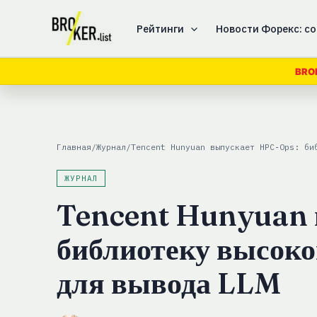
Перейти
к
Рейтинги
Новости Форекс: со
содержимому
BRO
Главная
/
Журнал
/
Tencent Hunyuan выпускает HPC‑Ops: би
ЖУРНАЛ
Tencent Hunyuan 
библиотеку высоко
для вывода LLM