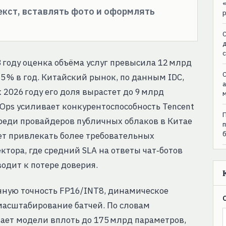
текст, вставлять фото и оформлять
C
 году оценка объёма услуг превысила 12 млрд
C
5 % в год. Китайский рынок, по данным IDC,
 2026 году его доля вырастет до 9 млрд
Ops усиливает конкурентоспособность Tencent
среди провайдеров публичных облаков в Китае
яет привлекать более требовательных
тора, где средний SLA на ответы чат‑ботов
водит к потере доверия.
нную точность FP16/INT8, динамическое
масштабирование батчей. По словам
ает модели вплоть до 175 млрд параметров,