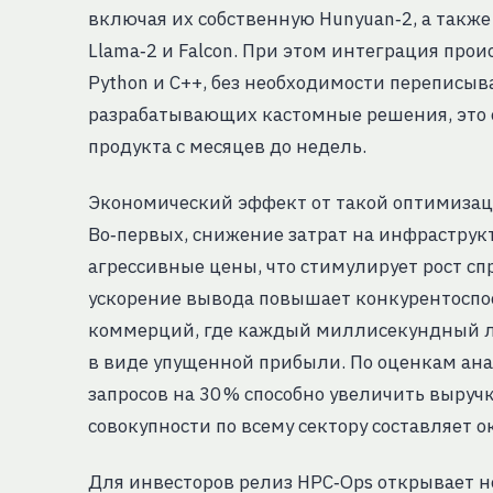
включая их собственную Hunyuan‑2, а такж
Llama‑2 и Falcon. При этом интеграция прои
Python и C++, без необходимости переписыв
разрабатывающих кастомные решения, это 
продукта с месяцев до недель.
Экономический эффект от такой оптимизац
Во‑первых, снижение затрат на инфраструк
агрессивные цены, что стимулирует рост спр
ускорение вывода повышает конкурентоспо
коммерций, где каждый миллисекундный ла
в виде упущенной прибыли. По оценкам ан
запросов на 30 % способно увеличить выручк
совокупности по всему сектору составляет о
Для инвесторов релиз HPC‑Ops открывает н