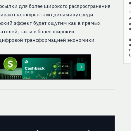
н
осылки для более широкого распространения
0
иливают конкурентную динамику среди
еский эффект будет ощутим как в прямых
в
н
телей, так и в более широких
-
 цифровой трансформацией экономики.
С