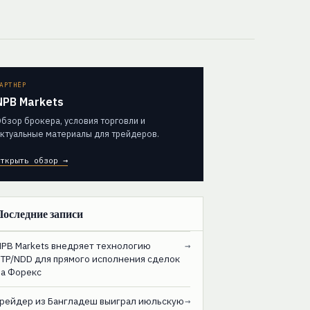
АРТНЁР
NPB Markets
бзор брокера, условия торговли и
ктуальные материалы для трейдеров.
ткрыть обзор →
Последние записи
NPB Markets внедряет технологию
→
STP/NDD для прямого исполнения сделок
на Форекс
Трейдер из Бангладеш выиграл июльскую
→