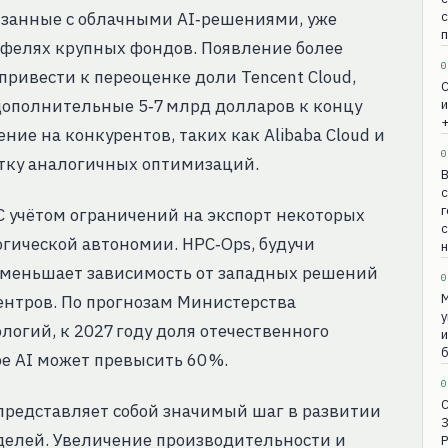
язанные с облачными AI‑решениями, уже
с
тфелях крупных фондов. Появление более
0
ривести к переоценке доли Tencent Cloud,
С
ополнительные 5‑7 млрд долларов к концу
и
+
ление на конкурентов, таких как Alibaba Cloud и
0
отку аналогичных оптимизаций.
В
с
г
С учётом ограничений на экспорт некоторых
огической автономии. HPC‑Ops, будучи
н
уменьшает зависимость от западных решений
0
М
ентров. По прогнозам Министерства
у
гий, к 2027 году доля отечественного
и
б
е AI может превысить 60 %.
0
 представляет собой значимый шаг в развитии
елей. Увеличение производительности и