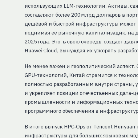
использующих LLM‑технологии. Активы, св
составляют более 200 млрд долларов в пор
дешёвой и быстрой инфраструктуры может п
поднимая её рыночную капитализацию на д
2025 года. Это, в свою очередь, создаёт дав
Huawei Cloud, вынуждая их ускорять разраб
Не менее важен и геополитический аспект. 
GPU‑технологий, Китай стремится к технол
полностью разработанным внутри страны, 
и укрепляет позиции отечественных дата‑ц
промышленности и информационных техноло
программного обеспечения в инфраструктур
В итоге выпуск HPC‑Ops от Tencent Hunyuan
инфраструктуры для больших языковых мод