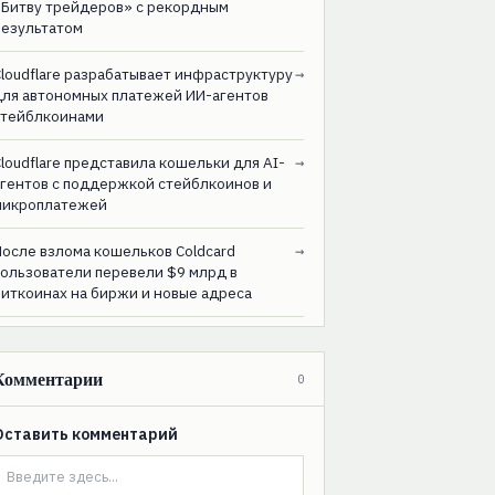
«Битву трейдеров» с рекордным
результатом
loudflare разрабатывает инфраструктуру
→
для автономных платежей ИИ-агентов
стейблкоинами
loudflare представила кошельки для AI-
→
агентов с поддержкой стейблкоинов и
микроплатежей
После взлома кошельков Coldcard
→
пользователи перевели $9 млрд в
биткоинах на биржи и новые адреса
Комментарии
0
Оставить комментарий