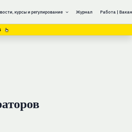
вости, курсы и регулирование
Журнал
Работа | Вака
4
раторов