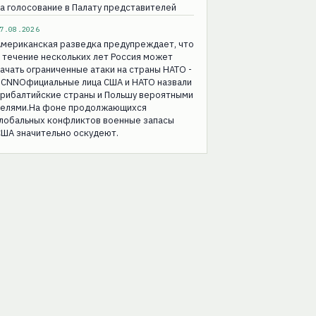
а голосование в Палату представителей
7.08.2026
Американская разведка предупреждает, что
 течение нескольких лет Россия может
ачать ограниченные атаки на страны НАТО -
 CNNОфициальные лица США и НАТО назвали
прибалтийские страны и Польшу вероятными
целями.На фоне продолжающихся
глобальных конфликтов военные запасы
ША значительно оскудеют.